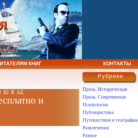
ЧИТАТЕЛЯМ КНИГ
КОНТАКТЫ
Рубрики
Проза. Историческая
Э
Ю
Я
AZ
Проза. Современная
есплатно и
Психология
Публицистика
Путешествия и география
Развлечения
Разное