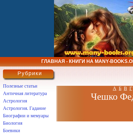
ГЛАВНАЯ - КНИГИ НА MANY-BOOKS.
Рубрики
Полезные статьи
А
Б
В
Г
Античная литература
Чешко Фед
Астрология
Астрология. Гадание
Биографии и мемуары
Биология
Боевики