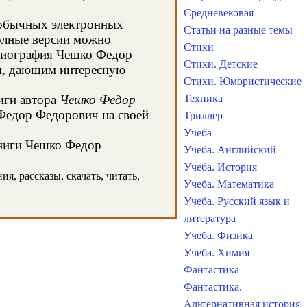
Средневековая
 обычных электронных
Статьи на разные темы
олные версии можно
Стихи
а биография Чешко Федор
Стихи. Детские
ом, дающим интересную
Стихи. Юмористические
иги автора
Чешко Федор
Техника
 Федор Федорович на своей
Триллер
Учеба
книги Чешко Федор
Учеба. Английский
Учеба. История
, рассказы, скачать, читать,
Учеба. Математика
Учеба. Русский язык и
литература
Учеба. Физика
Учеба. Химия
Фантастика
Фантастика.
Альтернативная история