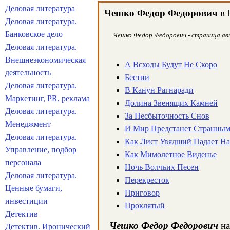
Деловая литература
Чешко Федор Федорович
в 
Деловая литература.
Банковское дело
Чешко Федор Федорович - страница авт
Деловая литература.
Внешнеэкономическая
А Всходы Будут Не Скоро
деятельность
Бестии
Деловая литература.
В Канун Рагнаради
Маркетинг, PR, реклама
Долина Звенящих Камней
Деловая литература.
За Несбыточность Снов
Менеджмент
И Мир Предстанет Странны
Деловая литература.
Как Лист Увядший Падает Н
Управление, подбор
Как Мимолетное Виденье
персонала
Ночь Волчьих Песен
Деловая литература.
Перекресток
Ценные бумаги,
Приговор
инвестиции
Проклятый
Детектив
Чешко Федор Федорович
на
Детектив. Иронический