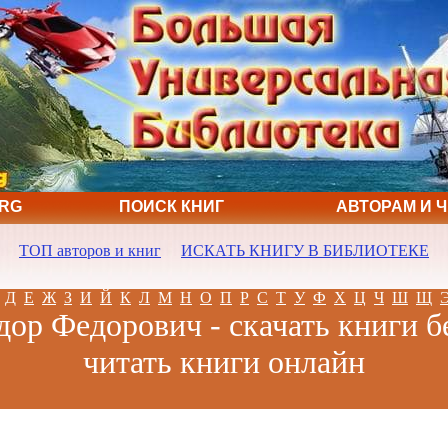
ORG
ПОИСК КНИГ
АВТОРАМ И 
ТОП авторов и книг
ИСКАТЬ КНИГУ В БИБЛИОТЕКЕ
Д
Е
Ж
З
И
Й
К
Л
М
Н
О
П
Р
С
Т
У
Ф
Х
Ц
Ч
Ш
Щ
ор Федорович - скачать книги б
читать книги онлайн