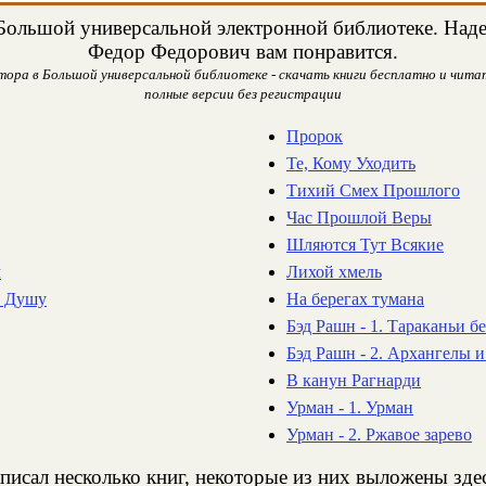
Большой универсальной электронной библиотеке. Надем
Федор Федорович вам понравится.
ора в Большой универсальной библиотеке - скачать книги бесплатно и читать
полные версии без регистрации
Пророк
Те, Кому Уходить
Тихий Смех Прошлого
Час Прошлой Веры
Шляются Тут Всякие
м
Лихой хмель
а Душу
На берегах тумана
Бэд Рашн - 1. Тараканьи бе
Бэд Рашн - 2. Архангелы и
В канун Рагнарди
Урман - 1. Урман
Урман - 2. Ржавое зарево
писал несколько книг, некоторые из них выложены здес