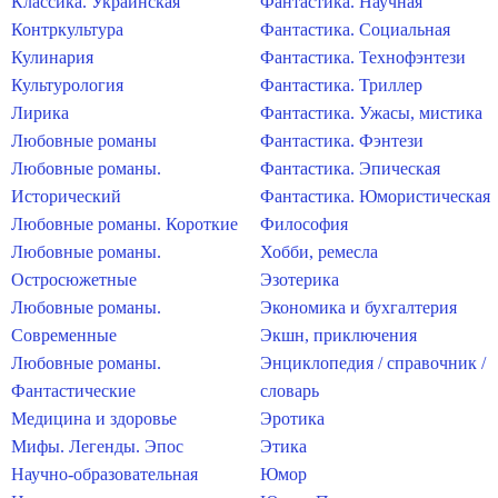
Классика. Украинская
Фантастика. Научная
Контркультура
Фантастика. Социальная
Кулинария
Фантастика. Технофэнтези
Культурология
Фантастика. Триллер
Лирика
Фантастика. Ужасы, мистика
Любовные романы
Фантастика. Фэнтези
Любовные романы.
Фантастика. Эпическая
Исторический
Фантастика. Юмористическая
Любовные романы. Короткие
Философия
Любовные романы.
Хобби, ремесла
Остросюжетные
Эзотерика
Любовные романы.
Экономика и бухгалтерия
Современные
Экшн, приключения
Любовные романы.
Энциклопедия / справочник /
Фантастические
словарь
Медицина и здоровье
Эротика
Мифы. Легенды. Эпос
Этика
Научно-образовательная
Юмор