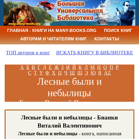
ГЛАВНАЯ - КНИГИ НА MANY-BOOKS.ORG
ПОИСК КНИГ
АВТОРАМ И ЧИТАТЕЛЯМ КНИГ
КОНТАКТЫ
ТОП авторов и книг
ИСКАТЬ КНИГУ В БИБЛИОТЕКЕ
А
Б
В
Г
Д
Е
Ж
З
И
Й
К
Л
М
Н
О
П
Р
С
Т
У
Ф
Х
Ц
Ч
Ш
Щ
Э
Ю
Я
AZ
Лесные были и
небылицы
Бианки Виталий Валентинович
Лесные были и небылицы - Бианки
Виталий Валентинович
Лесные были и небылицы
- книга, написанная