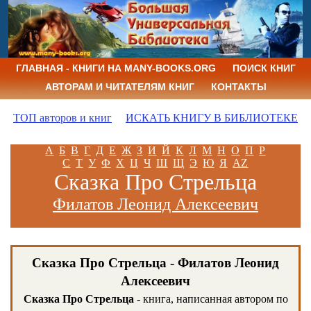
ГЛАВНАЯ - КНИГИ НА MANY-BOOKS.ORG
ПОИСК КНИГ
АВТОРАМ И ЧИТАТЕЛЯМ КНИГ
КОНТАКТЫ
ТОП авторов и книг
ИСКАТЬ КНИГУ В БИБЛИОТЕКЕ
А
Б
В
Г
Д
Е
Ж
З
И
Й
К
Л
М
Н
О
П
Р
С
Т
У
Ф
Х
Ц
Ч
Ш
Щ
Э
Ю
Я
AZ
Сказка Про Стрельца
Филатов Леонид Алексеевич
Сказка Про Стрельца - Филатов Леонид
Алексеевич
Сказка Про Стрельца
- книга, написанная автором по