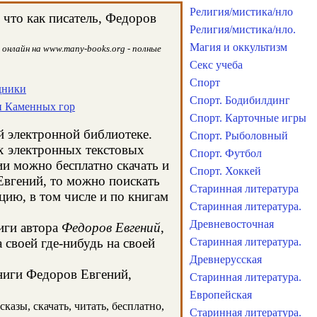
Религия/мистика/нло
что как писатель, Федоров
Религия/мистика/нло.
Магия и оккультизм
 онлайн на www.many-books.org - полные
Секс учеба
Спорт
дники
Спорт. Бодибилдинг
н Каменных гор
Спорт. Карточные игры
й электронной библиотеке.
Спорт. Рыболовный
х электронных текстовых
Спорт. Футбол
и можно бесплатно скачать и
Спорт. Хоккей
Евгений, то можно поискать
Старинная литература
ию, в том числе и по книгам
Старинная литература.
Древневосточная
иги автора
Федоров Евгений
,
своей где-нибудь на своей
Старинная литература.
Древнерусская
книги Федоров Евгений,
Старинная литература.
Европейская
казы, скачать, читать, бесплатно,
Старинная литература.