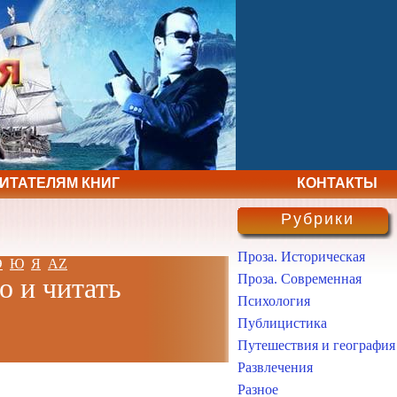
ЧИТАТЕЛЯМ КНИГ
КОНТАКТЫ
Рубрики
Проза. Историческая
Э
Ю
Я
AZ
Проза. Современная
о и читать
Психология
Публицистика
Путешествия и география
Развлечения
Разное