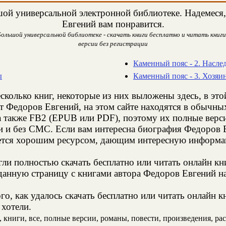
ой универсальной электронной библиотеке. Надемеся, 
Евгений вам понравится.
ольшой универсальной библиотеке - скачать книги бесплатно и читать книги
версии без регистрации
Каменный пояс - 2. Насле
ы
Каменный пояс - 3. Хозяи
сколько книг, некоторые из них выложены здесь, в это
т Федоров Евгений, на этом сайте находятся в обычны
а также FB2 (EPUB или PDF), поэтому их полные верси
ии и без СМС. Если вам интересна биография Федоров 
яется хорошим ресурсом, дающим интересную информац
и полностью скачать бесплатно или читать онлайн кн
данную страницу с книгами автора Федоров Евгений на 
о, как удалось скачать бесплатно или читать онлайн 
 хотели.
книги, все, полные версии, романы, повести, произведения, расс