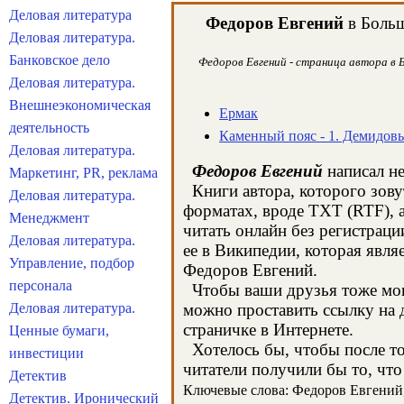
Деловая литература
Федоров Евгений
в Больш
Деловая литература.
Банковское дело
Федоров Евгений - страница автора в Б
Деловая литература.
Внешнеэкономическая
Ермак
деятельность
Каменный пояс - 1. Демидов
Деловая литература.
Федоров Евгений
написал не
Маркетинг, PR, реклама
Книги автора, которого зову
Деловая литература.
форматах, вроде TXT (RTF), 
Менеджмент
читать онлайн без регистрац
Деловая литература.
ее в Википедии, которая явл
Управление, подбор
Федоров Евгений.
персонала
Чтобы ваши друзья тоже могл
Деловая литература.
можно проставить ссылку на 
страничке в Интернете.
Ценные бумаги,
Хотелось бы, чтобы после тог
инвестиции
читатели получили бы то, что
Детектив
Ключевые слова: Федоров Евгений, 
Детектив. Иронический