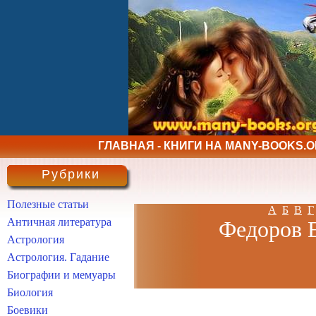
ГЛАВНАЯ - КНИГИ НА MANY-BOOKS.
Рубрики
Полезные статьи
А
Б
В
Г
Античная литература
Федоров Е
Астрология
Астрология. Гадание
Биографии и мемуары
Биология
Боевики