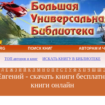
ORG
ПОИСК КНИГ
АВТОРАМ И 
ТОП авторов и книг
ИСКАТЬ КНИГУ В БИБЛИОТЕКЕ
Д
Е
Ж
З
И
Й
К
Л
М
Н
О
П
Р
С
Т
У
Ф
Х
Ц
Ч
Ш
Щ
вгений - скачать книги бесплатн
книги онлайн