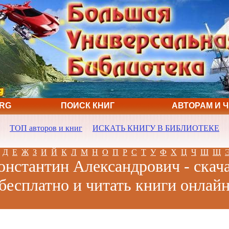
ORG
ПОИСК КНИГ
АВТОРАМ И 
ТОП авторов и книг
ИСКАТЬ КНИГУ В БИБЛИОТЕКЕ
Д
Е
Ж
З
И
Й
К
Л
М
Н
О
П
Р
С
Т
У
Ф
Х
Ц
Ч
Ш
Щ
нстантин Александрович - скач
бесплатно и читать книги онлай