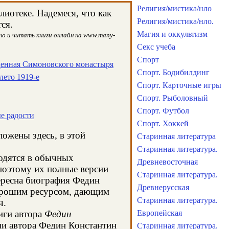
Религия/мистика/нло
иотеке. Надемеся, что как
Религия/мистика/нло.
ся.
Магия и оккультизм
но и читать книги онлайн на www.many-
Секс учеба
Спорт
денная Симоновского монастыря
Спорт. Бодибилдинг
лето 1919-е
Спорт. Карточные игры
Спорт. Рыболовный
Спорт. Футбол
ые радости
Спорт. Хоккей
ложены здесь, в этой
Старинная литература
Старинная литература.
ходятся в обычных
Древневосточная
поэтому их полные версии
Старинная литература.
тересна биография Федин
Древнерусская
хорошим ресурсом, дающим
Старинная литература.
ч.
иги автора
Федин
Европейская
ми автора Федин Константин
Старинная литература.