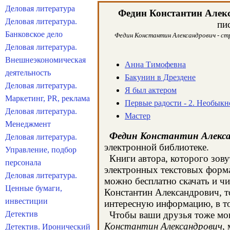
Деловая литература
Федин Константин Алек
Деловая литература.
пи
Банковское дело
Федин Константин Александрович - стр
Деловая литература.
Внешнеэкономическая
Анна Тимофевна
деятельность
Бакунин в Дрездене
Деловая литература.
Я был актером
Маркетинг, PR, реклама
Первые радости - 2. Необыкн
Деловая литература.
Мастер
Менеджмент
Федин Константин Алекса
Деловая литература.
электронной библиотеке.
Управление, подбор
Книги автора, которого зову
персонала
электронных текстовых форма
Деловая литература.
можно бесплатно скачать и ч
Ценные бумаги,
Константин Александрович, т
инвестиции
интересную информацию, в то
Детектив
Чтобы ваши друзья тоже могл
Константин Александрович
,
Детектив. Иронический