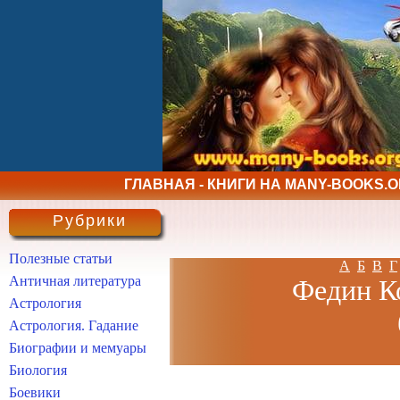
ГЛАВНАЯ - КНИГИ НА MANY-BOOKS.
Рубрики
Полезные статьи
А
Б
В
Г
Античная литература
Федин Ко
Астрология
Астрология. Гадание
Биографии и мемуары
Биология
Боевики