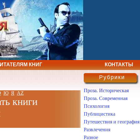
ЧИТАТЕЛЯМ КНИГ
КОНТАКТЫ
Рубрики
Проза. Историческая
Э
Ю
Я
AZ
Проза. Современная
ать книги
Психология
н
Публицистика
Путешествия и география
Развлечения
Разное