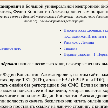
сандрович
в Большой универсальной электронной библ
сатель, Федин Константин Александрович вам понравит
аница автора в Большой универсальной библиотеке - скачать книги бесплат
books.org - полные версии без регистрации
Наровчатская хроника, ве
послушником Игнатием в 
Рисунок с Ленина
овенное лето
Тишина
Первые радости - 1. Перв
ндрович
написал несколько книг, некоторые из них вы
т Федин Константин Александрович, на этом сайте на
тах, вроде TXT (RTF), а также FB2 (EPUB или PDF), 
итать онлайн без регистрации и без СМС. Если вам ин
о можно поискать ее в Википедии, которая является 
м числе и по книгам Федин Константин Александрови
и полностью скачать бесплатно или читать онлайн кн
 можно проставить ссылку на данную страницу с книга