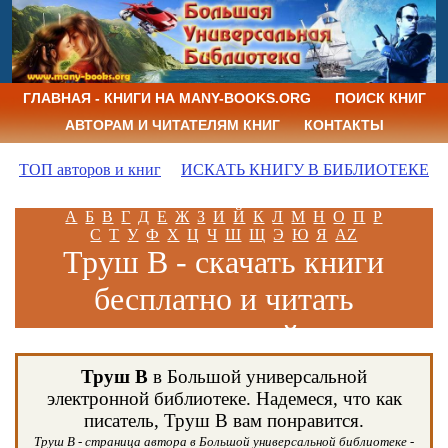
ГЛАВНАЯ - КНИГИ НА MANY-BOOKS.ORG
ПОИСК КНИГ
АВТОРАМ И ЧИТАТЕЛЯМ КНИГ
КОНТАКТЫ
ТОП авторов и книг
ИСКАТЬ КНИГУ В БИБЛИОТЕКЕ
А
Б
В
Г
Д
Е
Ж
З
И
Й
К
Л
М
Н
О
П
Р
С
Т
У
Ф
Х
Ц
Ч
Ш
Щ
Э
Ю
Я
AZ
Труш В - скачать книги
бесплатно и читать
книги онлайн
Труш В
в Большой универсальной
электронной библиотеке. Надемеся, что как
писатель, Труш В вам понравится.
Труш В - страница автора в Большой универсальной библиотеке -