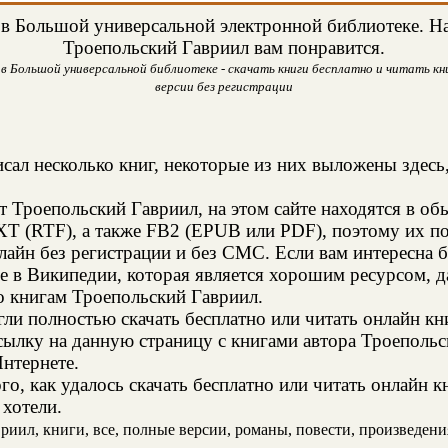
в Большой универсальной электронной библиотеке. Над
Троепольский Гавриил вам понравится.
в Большой универсальной библиотеке - скачать книги бесплатно и читать кни
версии без регистрации
сал несколько книг, некоторые из них выложены здесь,
т Троепольский Гавриил, на этом сайте находятся в о
XT (RTF), а также FB2 (EPUB или PDF), поэтому их п
нлайн без регистрации и без СМС. Если вам интересна
ее в Википедии, которая является хорошим ресурсом,
о книгам Троепольский Гавриил.
и полностью скачать бесплатно или читать онлайн кн
сылку на данную страницу с книгами автора Троепольск
Интернете.
о, как удалось скачать бесплатно или читать онлайн 
 хотели.
иил, книги, все, полные версии, романы, повести, произведения,