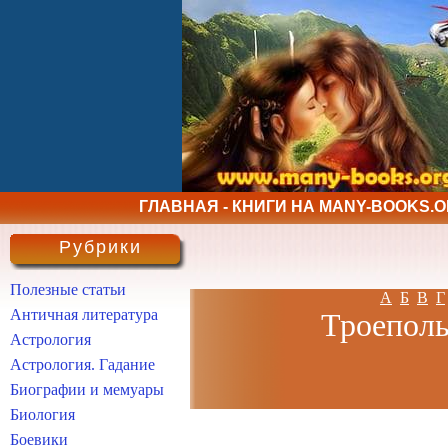
ГЛАВНАЯ - КНИГИ НА MANY-BOOKS.
Рубрики
Полезные статьи
А
Б
В
Г
Античная литература
Троеполь
Астрология
Астрология. Гадание
Биографии и мемуары
Биология
Боевики