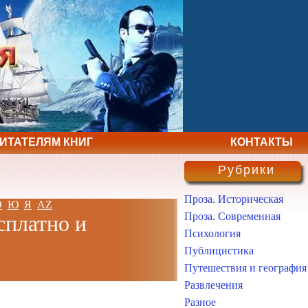
ЧИТАТЕЛЯМ КНИГ
КОНТАКТЫ
Рубрики
Проза. Историческая
Э
Ю
Я
AZ
Проза. Современная
сплатно и
Психология
Публицистика
Путешествия и география
Развлечения
Разное