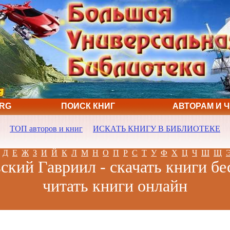
ORG
ПОИСК КНИГ
АВТОРАМ И 
ТОП авторов и книг
ИСКАТЬ КНИГУ В БИБЛИОТЕКЕ
Д
Е
Ж
З
И
Й
К
Л
М
Н
О
П
Р
С
Т
У
Ф
Х
Ц
Ч
Ш
Щ
ский Гавриил - скачать книги бе
читать книги онлайн