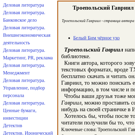
Деловая литература
Троепольский Гавриил
Деловая литература.
Банковское дело
Троепольский Гавриил - страница автора 
Деловая литература.
Внешнеэкономическая
Белый Бим чёрное ухо
деятельность
Троепольский Гавриил
напи
Деловая литература.
библиотеке.
Маркетинг, PR, реклама
Книги автора, которого зову
Деловая литература.
текстовых форматах, вроде T
Менеджмент
бесплатно скачать и читать о
Деловая литература.
Гавриил, то можно поискать 
Управление, подбор
информацию, в том числе и п
персонала
Чтобы ваши друзья тоже могл
Гавриил
, можно проставить с
Деловая литература.
нибудь на своей страничке в 
Ценные бумаги,
Хотелось бы, чтобы после тог
инвестиции
читатели получили бы то, что
Детектив
Ключевые слова: Троепольский Гавр
Детектив. Иронический