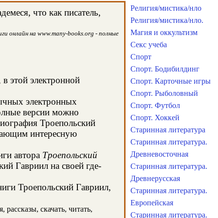
Религия/мистика/нло
емеся, что как писатель,
Религия/мистика/нло.
Магия и оккультизм
ги онлайн на www.many-books.org - полные
Секс учеба
Спорт
Спорт. Бодибилдинг
 в этой электронной
Спорт. Карточные игры
Спорт. Рыболовный
бычных электронных
Спорт. Футбол
олные версии можно
Спорт. Хоккей
 биография Троепольский
Старинная литература
 дающим интересную
Старинная литература.
иги автора
Троепольский
Древневосточная
ий Гавриил на своей где-
Старинная литература.
Древнерусская
книги Троепольский Гавриил,
Старинная литература.
Европейская
 рассказы, скачать, читать,
Старинная литература.