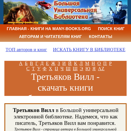
ГЛАВНАЯ - КНИГИ НА MANY-BOOKS.ORG
ПОИСК КНИГ
АВТОРАМ И ЧИТАТЕЛЯМ КНИГ
КОНТАКТЫ
ТОП авторов и книг
ИСКАТЬ КНИГУ В БИБЛИОТЕКЕ
А
Б
В
Г
Д
Е
Ж
З
И
Й
К
Л
М
Н
О
П
Р
С
Т
У
Ф
Х
Ц
Ч
Ш
Щ
Э
Ю
Я
AZ
Третьяков Вилл -
скачать книги
бесплатно и читать
книги онлайн
Третьяков Вилл
в Большой универсальной
электронной библиотеке. Надемеся, что как
писатель, Третьяков Вилл вам понравится.
Третьяков Вилл - страница автора в Большой универсальной