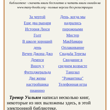
библиотеке - скачать книги бесплатно и читать книги онлайн на
www.many-books.org - полные версии без регистрации
За чертой
День, когда мы
Еще два рыцаря
надрались
История Люси
пирожными
Голт
Мистер
В школе хороший
МакНамара
день
Оплакивание
Вечер Джона Джо
Свадьба Терезы
Демпси
Свидание в
Внизу у
среднем возрасте
Фитцджеральда
Танцзал
Две жены
"Романтика"
настройщика
Телефонная игра
пианино
Тревор Уильям
написал несколько книг,
некоторые из них выложены здесь, в этой
электронной библиотеке.