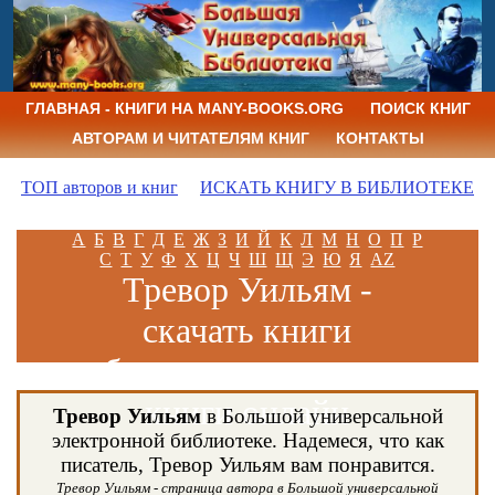
ГЛАВНАЯ - КНИГИ НА MANY-BOOKS.ORG
ПОИСК КНИГ
АВТОРАМ И ЧИТАТЕЛЯМ КНИГ
КОНТАКТЫ
ТОП авторов и книг
ИСКАТЬ КНИГУ В БИБЛИОТЕКЕ
А
Б
В
Г
Д
Е
Ж
З
И
Й
К
Л
М
Н
О
П
Р
С
Т
У
Ф
Х
Ц
Ч
Ш
Щ
Э
Ю
Я
AZ
Тревор Уильям -
скачать книги
бесплатно и читать
книги онлайн
Тревор Уильям
в Большой универсальной
электронной библиотеке. Надемеся, что как
писатель, Тревор Уильям вам понравится.
Тревор Уильям - страница автора в Большой универсальной