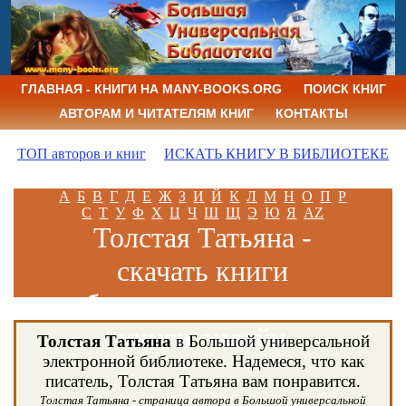
ГЛАВНАЯ - КНИГИ НА MANY-BOOKS.ORG
ПОИСК КНИГ
АВТОРАМ И ЧИТАТЕЛЯМ КНИГ
КОНТАКТЫ
ТОП авторов и книг
ИСКАТЬ КНИГУ В БИБЛИОТЕКЕ
А
Б
В
Г
Д
Е
Ж
З
И
Й
К
Л
М
Н
О
П
Р
С
Т
У
Ф
Х
Ц
Ч
Ш
Щ
Э
Ю
Я
AZ
Толстая Татьяна -
скачать книги
бесплатно и читать
книги онлайн
Толстая Татьяна
в Большой универсальной
электронной библиотеке. Надемеся, что как
писатель, Толстая Татьяна вам понравится.
Толстая Татьяна - страница автора в Большой универсальной