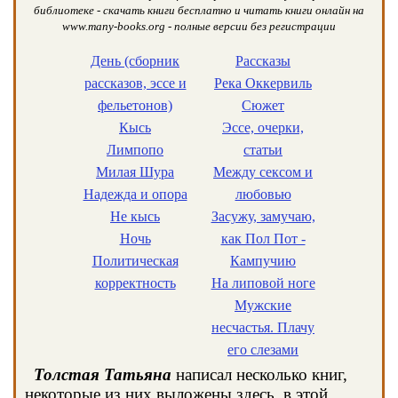
библиотеке - скачать книги бесплатно и читать книги онлайн на
www.many-books.org - полные версии без регистрации
День (сборник
Рассказы
рассказов, эссе и
Река Оккервиль
фельетонов)
Сюжет
Кысь
Эссе, очерки,
Лимпопо
статьи
Милая Шура
Между сексом и
Надежда и опора
любовью
Не кысь
Засужу, замучаю,
Ночь
как Пол Пот -
Политическая
Кампучию
корректность
На липовой ноге
Мужские
несчастья. Плачу
его слезами
Толстая Татьяна
написал несколько книг,
некоторые из них выложены здесь, в этой