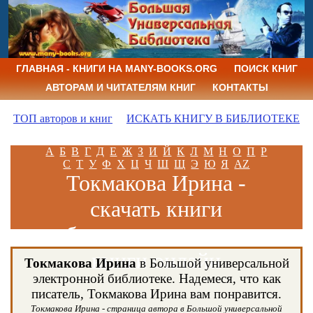
ГЛАВНАЯ - КНИГИ НА MANY-BOOKS.ORG
ПОИСК КНИГ
АВТОРАМ И ЧИТАТЕЛЯМ КНИГ
КОНТАКТЫ
ТОП авторов и книг
ИСКАТЬ КНИГУ В БИБЛИОТЕКЕ
А
Б
В
Г
Д
Е
Ж
З
И
Й
К
Л
М
Н
О
П
Р
С
Т
У
Ф
Х
Ц
Ч
Ш
Щ
Э
Ю
Я
AZ
Токмакова Ирина -
скачать книги
бесплатно и читать
книги онлайн
Токмакова Ирина
в Большой универсальной
электронной библиотеке. Надемеся, что как
писатель, Токмакова Ирина вам понравится.
Токмакова Ирина - страница автора в Большой универсальной