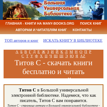
ГЛАВНАЯ - КНИГИ НА MANY-BOOKS.ORG
ПОИСК КНИГ
АВТОРАМ И ЧИТАТЕЛЯМ КНИГ
КОНТАКТЫ
ТОП авторов и книг
ИСКАТЬ КНИГУ В БИБЛИОТЕКЕ
А
Б
В
Г
Д
Е
Ж
З
И
Й
К
Л
М
Н
О
П
Р
С
Т
У
Ф
Х
Ц
Ч
Ш
Щ
Э
Ю
Я
AZ
Титов С - скачать книги
бесплатно и читать
книги онлайн
Титов С
в Большой универсальной
электронной библиотеке. Надемеся, что как
писатель, Титов С вам понравится.
Титов С - страница автора в Большой универсальной библиотеке -