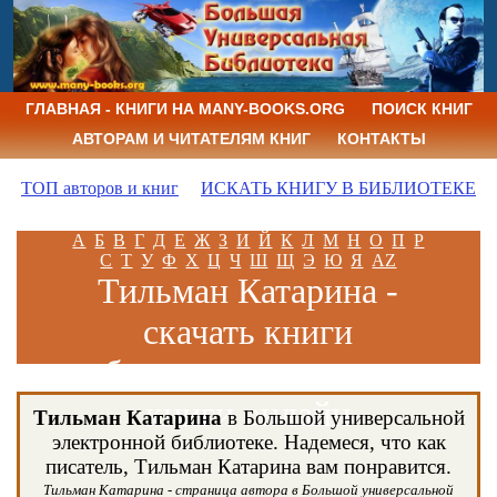
ГЛАВНАЯ - КНИГИ НА MANY-BOOKS.ORG
ПОИСК КНИГ
АВТОРАМ И ЧИТАТЕЛЯМ КНИГ
КОНТАКТЫ
ТОП авторов и книг
ИСКАТЬ КНИГУ В БИБЛИОТЕКЕ
А
Б
В
Г
Д
Е
Ж
З
И
Й
К
Л
М
Н
О
П
Р
С
Т
У
Ф
Х
Ц
Ч
Ш
Щ
Э
Ю
Я
AZ
Тильман Катарина -
скачать книги
бесплатно и читать
книги онлайн
Тильман Катарина
в Большой универсальной
электронной библиотеке. Надемеся, что как
писатель, Тильман Катарина вам понравится.
Тильман Катарина - страница автора в Большой универсальной