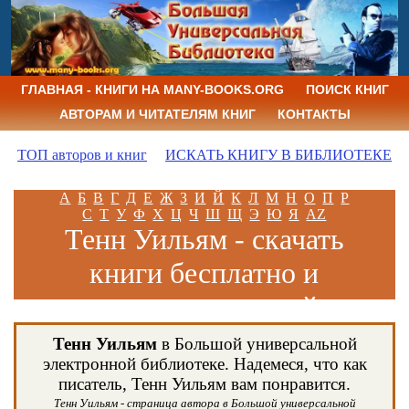
ГЛАВНАЯ - КНИГИ НА MANY-BOOKS.ORG
ПОИСК КНИГ
АВТОРАМ И ЧИТАТЕЛЯМ КНИГ
КОНТАКТЫ
ТОП авторов и книг
ИСКАТЬ КНИГУ В БИБЛИОТЕКЕ
А
Б
В
Г
Д
Е
Ж
З
И
Й
К
Л
М
Н
О
П
Р
С
Т
У
Ф
Х
Ц
Ч
Ш
Щ
Э
Ю
Я
AZ
Тенн Уильям - скачать
книги бесплатно и
читать книги онлайн
Тенн Уильям
в Большой универсальной
электронной библиотеке. Надемеся, что как
писатель, Тенн Уильям вам понравится.
Тенн Уильям - страница автора в Большой универсальной