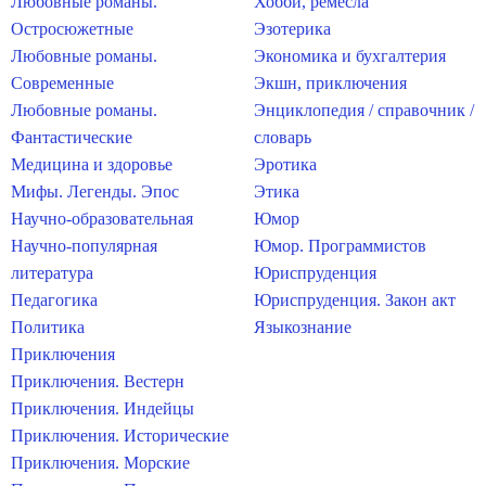
Любовные романы.
Хобби, ремесла
Остросюжетные
Эзотерика
Любовные романы.
Экономика и бухгалтерия
Современные
Экшн, приключения
Любовные романы.
Энциклопедия / справочник /
Фантастические
словарь
Медицина и здоровье
Эротика
Мифы. Легенды. Эпос
Этика
Научно-образовательная
Юмор
Научно-популярная
Юмор. Программистов
литература
Юриспруденция
Педагогика
Юриспруденция. Закон акт
Политика
Языкознание
Приключения
Приключения. Вестерн
Приключения. Индейцы
Приключения. Исторические
Приключения. Морские