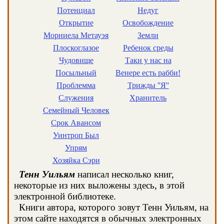
Потенциал
Недуг
Открытие
Освобождение
Морниела Метауэя
Земли
Плоскоглазое
Ребенок среды
Чудовище
Таки у нас на
Посыльный
Венере есть рабби!
Проблемма
Трижды ''Я''
Служения
Хранитель
Семейный Человек
Срок Авансом
Уинтроп Был
Упрям
Хозяйка Сэри
Тенн Уильям
написал несколько книг,
некоторые из них выложены здесь, в этой
электронной библиотеке.
Книги автора, которого зовут Тенн Уильям, на
этом сайте находятся в обычных электронных