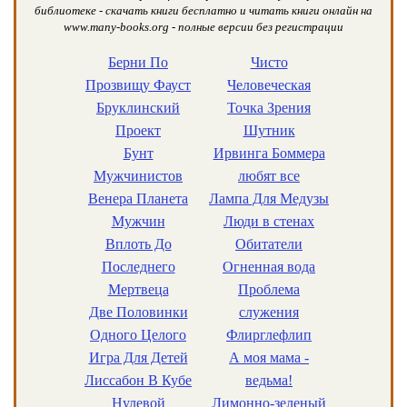
библиотеке - скачать книги бесплатно и читать книги онлайн на
www.many-books.org - полные версии без регистрации
Берни По
Чисто
Прозвищу Фауст
Человеческая
Бруклинский
Точка Зрения
Проект
Шутник
Бунт
Ирвинга Боммера
Мужчинистов
любят все
Венера Планета
Лампа Для Медузы
Мужчин
Люди в стенах
Вплоть До
Обитатели
Последнего
Огненная вода
Мертвеца
Проблема
Две Половинки
служения
Одного Целого
Флирглефлип
Игра Для Детей
А моя мама -
Лиссабон В Кубе
ведьма!
Нулевой
Лимонно-зеленый