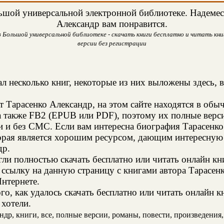
шой универсальной электронной библиотеке. Надемеся,
Александр вам понравится.
в Большой универсальной библиотеке - скачать книги бесплатно и читать книг
версии без регистрации
л несколько книг, некоторые из них выложены здесь, 
т Тарасенко Александр, на этом сайте находятся в об
а также FB2 (EPUB или PDF), поэтому их полные верси
ии и без СМС. Если вам интересна биография Тарасенк
торая является хорошим ресурсом, дающим интересную
др.
и полностью скачать бесплатно или читать онлайн кн
 ссылку на данную страницу с книгами автора Тарасенк
Интернете.
о, как удалось скачать бесплатно или читать онлайн к
 хотели.
др, книги, все, полные версии, романы, повести, произведения, р