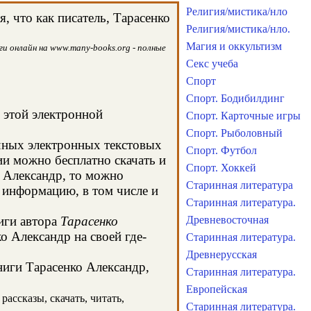
Религия/мистика/нло
 что как писатель, Тарасенко
Религия/мистика/нло.
Магия и оккультизм
и онлайн на www.many-books.org - полные
Секс учеба
Спорт
Спорт. Бодибилдинг
в этой электронной
Спорт. Карточные игры
Спорт. Рыболовный
ычных электронных текстовых
Спорт. Футбол
и можно бесплатно скачать и
Спорт. Хоккей
о Александр, то можно
Старинная литература
 информацию, в том числе и
Старинная литература.
иги автора
Тарасенко
Древневосточная
о Александр на своей где-
Старинная литература.
Древнерусская
ниги Тарасенко Александр,
Старинная литература.
Европейская
ассказы, скачать, читать,
Старинная литература.