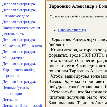
Деловая литература
Тарасенко Александр
в Боль
Деловая литература.
Банковское дело
Тарасенко Александр - страница автора 
Деловая литература.
Внешнеэкономическая
Письмо Ушельца
деятельность
Тарасенко Александр
написа
Деловая литература.
библиотеке.
Маркетинг, PR, реклама
Книги автора, которого зову
Деловая литература.
форматах, вроде TXT (RTF), 
Менеджмент
читать онлайн без регистрац
Деловая литература.
поискать ее в Википедии, ко
Управление, подбор
по книгам Тарасенко Алексан
персонала
Чтобы ваши друзья тоже могл
Александр
, можно проставить
Деловая литература.
нибудь на своей страничке в 
Ценные бумаги,
Хотелось бы, чтобы после тог
инвестиции
читатели получили бы то, что
Детектив
Ключевые слова: Тарасенко Алексан
Детектив. Иронический