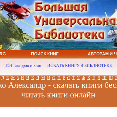
ORG
ПОИСК КНИГ
АВТОРАМ И 
ТОП авторов и книг
ИСКАТЬ КНИГУ В БИБЛИОТЕКЕ
Д
Е
Ж
З
И
Й
К
Л
М
Н
О
П
Р
С
Т
У
Ф
Х
Ц
Ч
Ш
Щ
ко Александр - скачать книги бес
читать книги онлайн