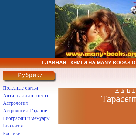
ГЛАВНАЯ - КНИГИ НА MANY-BOOKS.
Рубрики
Полезные статьи
А
Б
В
Г
Античная литература
Тарасен
Астрология
Астрология. Гадание
Биографии и мемуары
Биология
Боевики