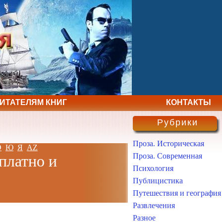
ЧИТАТЕЛЯМ КНИГ
КОНТАКТЫ
Рубрики
Проза. Историческая
Э
Ю
Я
AZ
Проза. Современная
платно и
Психология
Публицистика
Путешествия и география
Развлечения
Разное