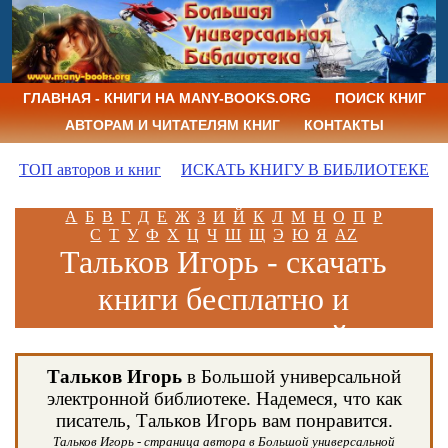
ГЛАВНАЯ - КНИГИ НА MANY-BOOKS.ORG
ПОИСК КНИГ
АВТОРАМ И ЧИТАТЕЛЯМ КНИГ
КОНТАКТЫ
ТОП авторов и книг
ИСКАТЬ КНИГУ В БИБЛИОТЕКЕ
А
Б
В
Г
Д
Е
Ж
З
И
Й
К
Л
М
Н
О
П
Р
С
Т
У
Ф
Х
Ц
Ч
Ш
Щ
Э
Ю
Я
AZ
Тальков Игорь - скачать
книги бесплатно и
читать книги онлайн
Тальков Игорь
в Большой универсальной
электронной библиотеке. Надемеся, что как
писатель, Тальков Игорь вам понравится.
Тальков Игорь - страница автора в Большой универсальной