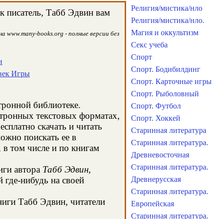
Религия/мистика/нло
к писатель, Табб Эдвин вам
Религия/мистика/нло.
Магия и оккультизм
а www.many-books.org - полные версии без
Секс учеба
Спорт
и
Спорт. Бодибилдинг
век Игры
Спорт. Карточные игры
Спорт. Рыболовный
ктронной библиотеке.
Спорт. Футбол
ктронных текстовых форматах,
Спорт. Хоккей
сплатно скачать и читать
Старинная литература
ожно поискать ее в
Старинная литература.
в том числе и по книгам
Древневосточная
Старинная литература.
иги автора
Табб Эдвин
,
 где-нибудь на своей
Древнерусская
Старинная литература.
ниги Табб Эдвин, читатели
Европейская
Старинная литература.