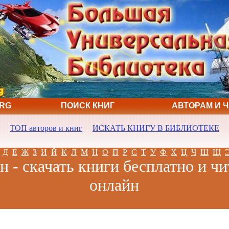
ORG
ПОИСК КНИГ
АВТОРАМ И 
ТОП авторов и книг
ИСКАТЬ КНИГУ В БИБЛИОТЕКЕ
Д
Е
Ж
З
И
Й
К
Л
М
Н
О
П
Р
С
Т
У
Ф
Х
Ц
Ч
Ш
Щ
н - скачать книги бесплатно и чи
онлайн