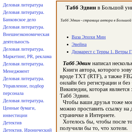
Деловая литература
Табб Эдвин
в Большой уни
Деловая литература.
Банковское дело
Табб Эдвин - страница автора в Большой 
Деловая литература.
Внешнеэкономическая
Ваза Эпохи Мин
деятельность
Эвейна
Деловая литература.
Дюмарест с Терры 1. Ветры Г
Маркетинг, PR, реклама
Табб Эдвин
написал нескольк
Деловая литература.
Книги автора, которого зову
Менеджмент
вроде TXT (RTF), а также FB
Деловая литература.
онлайн без регистрации и бе
Управление, подбор
Википедии, которая является
персонала
Табб Эдвин.
Деловая литература.
Чтобы ваши друзья тоже могл
Ценные бумаги,
можно проставить ссылку на д
страничке в Интернете.
инвестиции
Хотелось бы, чтобы после тог
Детектив
получили бы то, что хотели.
Детектив. Иронический