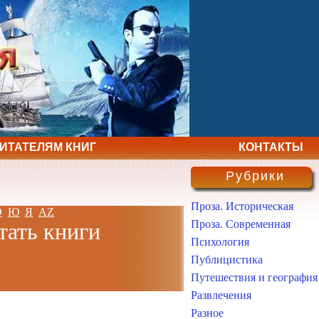
ЧИТАТЕЛЯМ КНИГ
КОНТАКТЫ
Рубрики
Проза. Историческая
Э
Ю
Я
AZ
Проза. Современная
тать книги
Психология
Публицистика
Путешествия и география
Развлечения
Разное