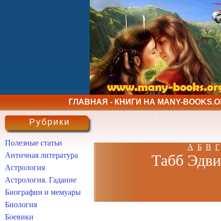
ГЛАВНАЯ - КНИГИ НА MANY-BOOKS.
Рубрики
Полезные статьи
А
Б
В
Г
Античная литература
Табб Эдви
Астрология
Астрология. Гадание
Биографии и мемуары
Биология
Боевики