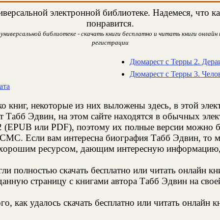
версальной электронной библиотеке. Надемеся, что ка
понравится.
универсальной библиотеке - скачать книги бесплатно и читать книги онлайн н
регистрации
Дюмарест с Терры 2. Дера
Дюмарест с Терры 3. Чело
ата
о книг, некоторые из них выложены здесь, в этой эле
т Табб Эдвин, на этом сайте находятся в обычных эле
2 (EPUB или PDF), поэтому их полные версии можно бе
з СМС. Если вам интересна биография Табб Эдвин, то м
 хорошим ресурсом, дающим интересную информацию, 
и полностью скачать бесплатно или читать онлайн кн
анную страницу с книгами автора Табб Эдвин на своей
о, как удалось скачать бесплатно или читать онлайн к