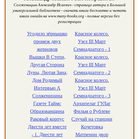
Солженицын Александр Исаевич - страница автора в Большой
универсальной библиотеке - скачать книги бесплатно и читать
книги онлайн на www.many-books.org - полные версии без
регистрации
Угодило зёрнышко
Красное колесо.
промеж двух
Узел III Март
жерновов
Семнадцатого - 1
Вышки В Степи,
Красное колесо.
Другая Сторона
Узел III Март
Луны, Лютая Зана,
Семнадцатого - 2
Дом Родимый
Красное колесо.
Интервью А
Узел III Март
Солженицина
Семнадцатого - 3
Газете Таймс
Архипелаг ГУЛаг
Образованщина
Фильм о Рублеве
Раковый корпус
Случай на станции
Двести лет вместе
Кочетовка
- 1. Двести лет
Матренин двор