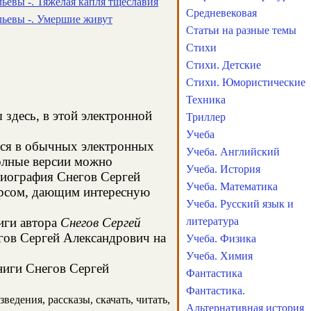
ьевы -. Тяжелая капля тщеславия
Средневековая
льевы -. Умершие живут
Статьи на разные темы
Стихи
Стихи. Детские
Стихи. Юмористические
Техника
 здесь, в этой электронной
Триллер
Учеба
тся в обычных электронных
Учеба. Английский
олные версии можно
Учеба. История
 биография Снегов Сергей
Учеба. Математика
урсом, дающим интересную
Учеба. Русский язык и
иги автора
Снегов Сергей
литература
егов Сергей Александрович на
Учеба. Физика
Учеба. Химия
книги Снегов Сергей
Фантастика
Фантастика.
едения, рассказы, скачать, читать,
Альтернативная история