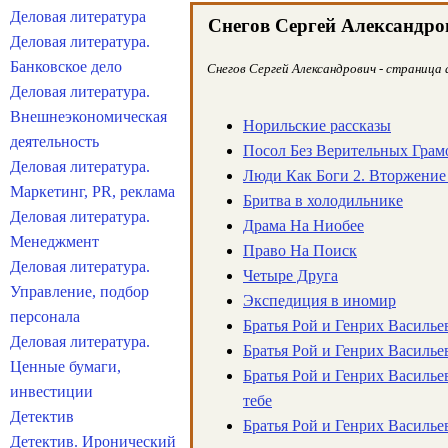
Деловая литература
Снегов Сергей Александро
Деловая литература.
Банковское дело
Снегов Сергей Александрович - страница 
Деловая литература.
Внешнеэкономическая
Норильские рассказы
деятельность
Посол Без Верительных Грам
Деловая литература.
Люди Как Боги 2. Вторжение
Маркетинг, PR, реклама
Бритва в холодильнике
Деловая литература.
Драма На Ниобее
Менеджмент
Право На Поиск
Деловая литература.
Четыре Друга
Управление, подбор
Экспедиция в иномир
персонала
Братья Рой и Генрих Василье
Деловая литература.
Братья Рой и Генрих Василье
Ценные бумаги,
Братья Рой и Генрих Васильев
инвестиции
тебе
Детектив
Братья Рой и Генрих Василье
Детектив. Иронический