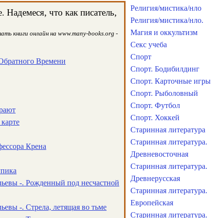
Религия/мистика/нло
 Надемеся, что как писатель,
Религия/мистика/нло.
Магия и оккультизм
ать книги онлайн на www.many-books.org -
Секс учеба
Спорт
 Обратного Времени
Спорт. Бодибилдинг
Спорт. Карточные игры
Спорт. Рыболовный
Спорт. Футбол
ирают
Спорт. Хоккей
 карте
Старинная литература
Старинная литература.
фессора Крена
Древневосточная
Старинная литература.
упика
Древнерусская
льевы -. Рожденный под несчастной
Старинная литература.
Европейская
ьевы -. Стрела, летящая во тьме
Старинная литература.