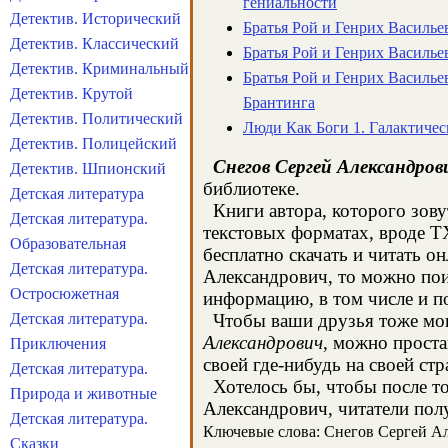
гениальности
Детектив. Исторический
Братья Рой и Генрих Василье
Детектив. Классический
Братья Рой и Генрих Василье
Детектив. Криминальный
Братья Рой и Генрих Василье
Детектив. Крутой
Брантинга
Детектив. Политический
Люди Как Боги 1. Галактичес
Детектив. Полицейский
Снегов Сергей Александров
Детектив. Шпионский
библиотеке.
Детская литература
Книги автора, которого зову
Детская литература.
текстовых форматах, вроде T
Образовательная
бесплатно скачать и читать о
Детская литература.
Александрович, то можно пои
Остросюжетная
информацию, в том числе и п
Детская литература.
Чтобы ваши друзья тоже могл
Александрович
, можно проста
Приключения
своей где-нибудь на своей стр
Детская литература.
Хотелось бы, чтобы после тог
Природа и животные
Александрович, читатели полу
Детская литература.
Ключевые слова: Снегов Сергей Але
Сказки