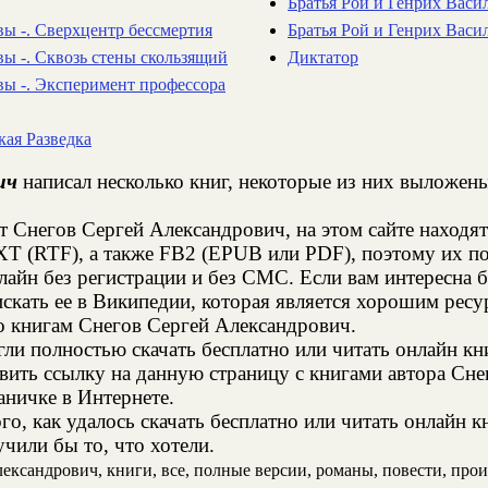
Братья Рой и Генрих Васил
вы -. Сверхцентр бессмертия
Братья Рой и Генрих Васи
вы -. Сквозь стены скользящий
Диктатор
вы -. Эксперимент профессора
кая Разведка
ич
написал несколько книг, некоторые из них выложены
т Снегов Сергей Александрович, на этом сайте находя
XT (RTF), а также FB2 (EPUB или PDF), поэтому их п
нлайн без регистрации и без СМС. Если вам интересна
скать ее в Википедии, которая является хорошим рес
о книгам Снегов Сергей Александрович.
и полностью скачать бесплатно или читать онлайн кн
вить ссылку на данную страницу с книгами автора Сн
аничке в Интернете.
о, как удалось скачать бесплатно или читать онлайн 
чили бы то, что хотели.
ксандрович, книги, все, полные версии, романы, повести, произв