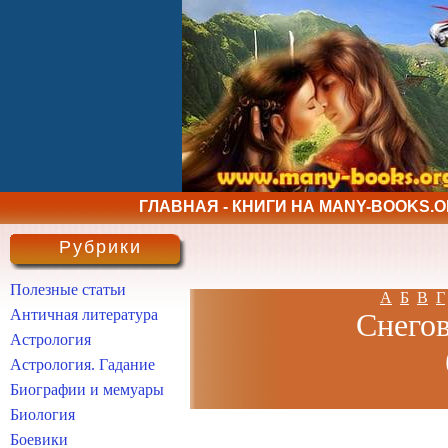
ГЛАВНАЯ - КНИГИ НА MANY-BOOKS.
Рубрики
Полезные статьи
А
Б
В
Г
Античная литература
Снегов
Астрология
Астрология. Гадание
Биографии и мемуары
Биология
Боевики