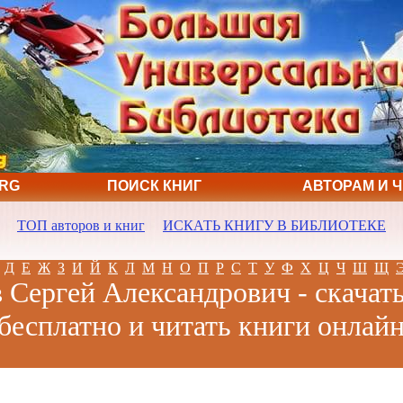
ORG
ПОИСК КНИГ
АВТОРАМ И 
ТОП авторов и книг
ИСКАТЬ КНИГУ В БИБЛИОТЕКЕ
Д
Е
Ж
З
И
Й
К
Л
М
Н
О
П
Р
С
Т
У
Ф
Х
Ц
Ч
Ш
Щ
 Сергей Александрович - скачат
бесплатно и читать книги онлай