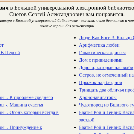
вич
в Большой универсальной электронной библиотеке.
Снегов Сергей Александрович вам понравится.
автора в Большой универсальной библиотеке - скачать книги бесплатно и чит
полные версии без регистрации
Люди Как Боги 3. Кольцо
от
Арифметика любви
 В Персей
Галактическая одиссея
Дом с привидениями
Дороги, которые нас выб
Остров, не отмеченный на
Прыжок над бездной
Тридцать два обличья про
вы -. К проблеме среднего
Хрононавигаторы
вы -. Машина счастья
Чудотворец из Вшивого т
ы -. Огонь который всегда в
Братья Рой и Генрих Васи
звездой
вы -. Принуждение к
Братья Рой и Генрих Васил