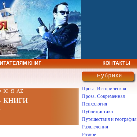
ЧИТАТЕЛЯМ КНИГ
КОНТАКТЫ
Рубрики
Проза. Историческая
Э
Ю
Я
AZ
Проза. Современная
ь книги
Психология
н
Публицистика
Путешествия и география
Развлечения
Разное