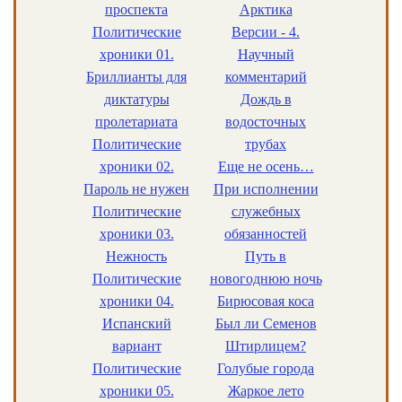
проспекта
Арктика
Политические
Версии - 4.
хроники 01.
Научный
Бриллианты для
комментарий
диктатуры
Дождь в
пролетариата
водосточных
Политические
трубах
хроники 02.
Еще не осень…
Пароль не нужен
При исполнении
Политические
служебных
хроники 03.
обязанностей
Нежность
Путь в
Политические
новогоднюю ночь
хроники 04.
Бирюсовая коса
Испанский
Был ли Семенов
вариант
Штирлицем?
Политические
Голубые города
хроники 05.
Жаркое лето