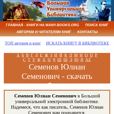
ГЛАВНАЯ - КНИГИ НА MANY-BOOKS.ORG
ПОИСК КНИГ
АВТОРАМ И ЧИТАТЕЛЯМ КНИГ
КОНТАКТЫ
ТОП авторов и книг
ИСКАТЬ КНИГУ В БИБЛИОТЕКЕ
А
Б
В
Г
Д
Е
Ж
З
И
Й
К
Л
М
Н
О
П
Р
С
Т
У
Ф
Х
Ц
Ч
Ш
Щ
Э
Ю
Я
AZ
Семенов Юлиан
Семенович - скачать
книги бесплатно и
читать книги онлайн
Семенов Юлиан Семенович
в Большой
универсальной электронной библиотеке.
Надемеся, что как писатель, Семенов Юлиан
Семенович вам понравится.