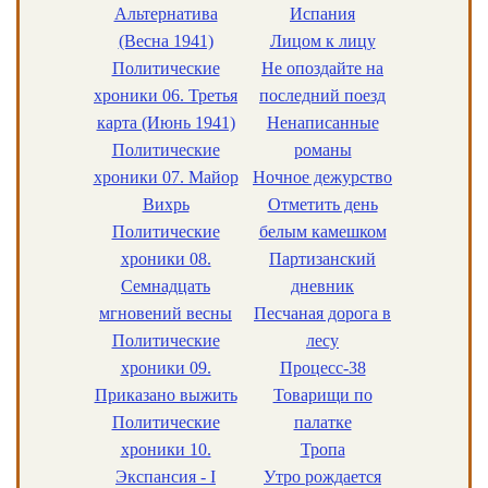
Альтернатива
Испания
(Весна 1941)
Лицом к лицу
Политические
Не опоздайте на
хроники 06. Третья
последний поезд
карта (Июнь 1941)
Ненаписанные
Политические
романы
хроники 07. Майор
Ночное дежурство
Вихрь
Отметить день
Политические
белым камешком
хроники 08.
Партизанский
Семнадцать
дневник
мгновений весны
Песчаная дорога в
Политические
лесу
хроники 09.
Процесс-38
Приказано выжить
Товарищи по
Политические
палатке
хроники 10.
Тропа
Экспансия - I
Утро рождается