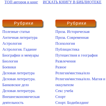
ТОП авторов и книг
ИСКАТЬ КНИГУ В БИБЛИОТЕКЕ
Рубрики
Рубрики
Полезные статьи
Проза. Историческая
Античная литература
Проза. Современная
Астрология
Психология
Астрология. Гадание
Публицистика
Биографии и мемуары
Путешествия и география
Биология
Развлечения
Боевики
Разное
Деловая литература
Религия/мистика/нло
Деловая литература.
Религия/мистика/нло. Магия и
Банковское дело
оккультизм
Деловая литература.
Секс учеба
Внешнеэкономическая
Спорт
деятельность
Спорт. Бодибилдинг