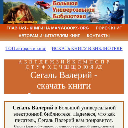
ГЛАВНАЯ - КНИГИ НА MANY-BOOKS.ORG
ПОИСК КНИГ
АВТОРАМ И ЧИТАТЕЛЯМ КНИГ
КОНТАКТЫ
ТОП авторов и книг
ИСКАТЬ КНИГУ В БИБЛИОТЕКЕ
А
Б
В
Г
Д
Е
Ж
З
И
Й
К
Л
М
Н
О
П
Р
С
Т
У
Ф
Х
Ц
Ч
Ш
Щ
Э
Ю
Я
AZ
Сегаль Валерий -
скачать книги
бесплатно и читать
книги онлайн
Сегаль Валерий
в Большой универсальной
электронной библиотеке. Надемеся, что как
писатель, Сегаль Валерий вам понравится.
Сегаль Валерий - страница автора в Большой универсальной