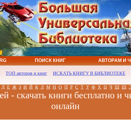
ORG
ПОИСК КНИГ
АВТОРАМ И 
ТОП авторов и книг
ИСКАТЬ КНИГУ В БИБЛИОТЕКЕ
Д
Е
Ж
З
И
Й
К
Л
М
Н
О
П
Р
С
Т
У
Ф
Х
Ц
Ч
Ш
Щ
ей - скачать книги бесплатно и ч
онлайн