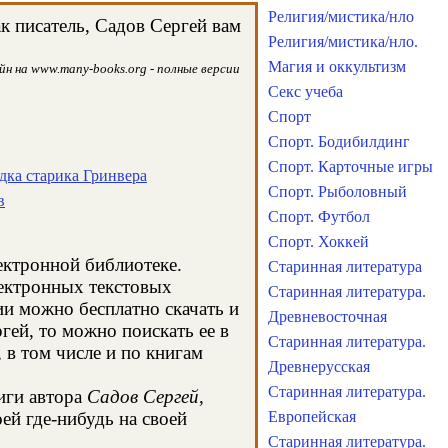
Религия/мистика/нло
к писатель, Садов Сергей вам
Религия/мистика/нло.
Магия и оккультизм
йн на www.many-books.org - полные версии
Секс учеба
Спорт
Спорт. Бодибилдинг
Спорт. Карточные игры
адка старика Гринвера
Спорт. Рыболовный
в
Спорт. Футбол
Спорт. Хоккей
лектронной библиотеке.
Старинная литература
лектронных текстовых
Старинная литература.
и можно бесплатно скачать и
Древневосточная
гей, то можно поискать ее в
Старинная литература.
в том числе и по книгам
Древнерусская
Старинная литература.
иги автора
Садов Сергей
,
ей где-нибудь на своей
Европейская
Старинная литература.