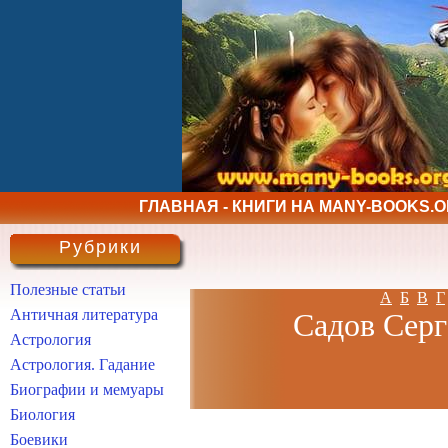
ГЛАВНАЯ - КНИГИ НА MANY-BOOKS.
Рубрики
Полезные статьи
А
Б
В
Г
Античная литература
Садов Серг
Астрология
Астрология. Гадание
Биографии и мемуары
Биология
Боевики