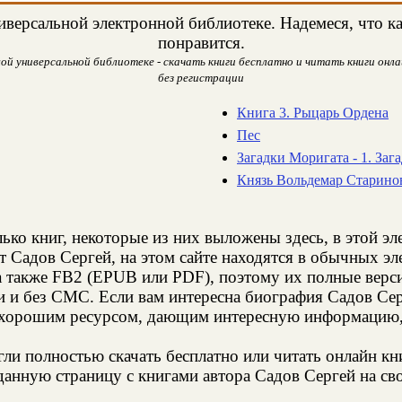
версальной электронной библиотеке. Надемеся, что ка
понравится.
й универсальной библиотеке - скачать книги бесплатно и читать книги онла
без регистрации
Книга 3. Рыцарь Ордена
Пес
Загадки Моригата - 1. Заг
Князь Вольдемар Старино
ько книг, некоторые из них выложены здесь, в этой э
т Садов Сергей, на этом сайте находятся в обычных э
а также FB2 (EPUB или PDF), поэтому их полные верси
и и без СМС. Если вам интересна биография Садов Сер
 хорошим ресурсом, дающим интересную информацию, 
и полностью скачать бесплатно или читать онлайн кн
анную страницу с книгами автора Садов Сергей на сво