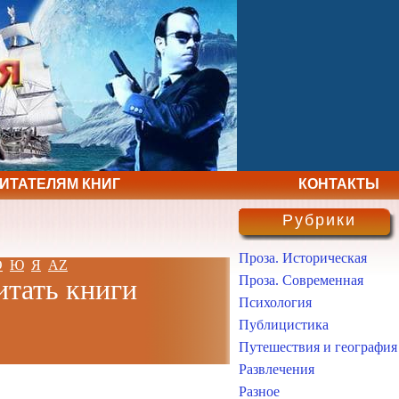
ЧИТАТЕЛЯМ КНИГ
КОНТАКТЫ
Рубрики
Проза. Историческая
Э
Ю
Я
AZ
Проза. Современная
итать книги
Психология
Публицистика
Путешествия и география
Развлечения
Разное