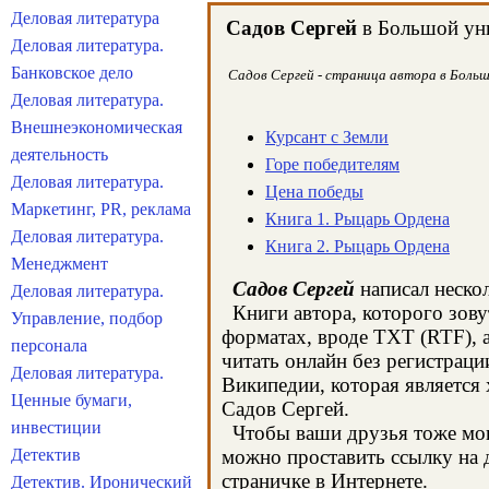
Деловая литература
Садов Сергей
в Большой уни
Деловая литература.
Банковское дело
Садов Сергей - страница автора в Большо
Деловая литература.
Внешнеэкономическая
Курсант с Земли
деятельность
Горе победителям
Деловая литература.
Цена победы
Маркетинг, PR, реклама
Книга 1. Рыцарь Ордена
Деловая литература.
Книга 2. Рыцарь Ордена
Менеджмент
Садов Сергей
написал нескол
Деловая литература.
Книги автора, которого зову
Управление, подбор
форматах, вроде TXT (RTF), 
персонала
читать онлайн без регистраци
Деловая литература.
Википедии, которая является
Ценные бумаги,
Садов Сергей.
инвестиции
Чтобы ваши друзья тоже могл
Детектив
можно проставить ссылку на д
страничке в Интернете.
Детектив. Иронический