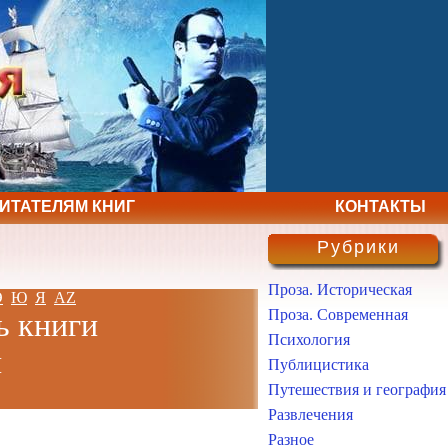
ЧИТАТЕЛЯМ КНИГ
КОНТАКТЫ
Рубрики
Проза. Историческая
Э
Ю
Я
AZ
Проза. Современная
ь книги
Психология
н
Публицистика
Путешествия и география
Развлечения
Разное