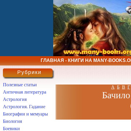
ГЛАВНАЯ - КНИГИ НА MANY-BOOKS.
Рубрики
Полезные статьи
А
Б
В
Г
Античная литература
Бачило
Астрология
Астрология. Гадание
Биографии и мемуары
Биология
Боевики