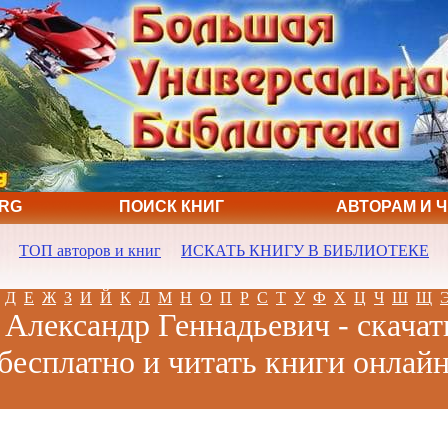
ORG
ПОИСК КНИГ
АВТОРАМ И 
ТОП авторов и книг
ИСКАТЬ КНИГУ В БИБЛИОТЕКЕ
Д
Е
Ж
З
И
Й
К
Л
М
Н
О
П
Р
С
Т
У
Ф
Х
Ц
Ч
Ш
Щ
 Александр Геннадьевич - скачат
бесплатно и читать книги онлай