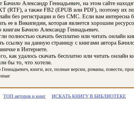
т Бачило Александр Геннадьевич, на этом сайте наход
XT (RTF), а также FB2 (EPUB или PDF), поэтому их п
нлайн без регистрации и без СМС. Если вам интересна
ать ее в Википедии, которая является хорошим ресур
о книгам Бачило Александр Геннадьевич.
и полностью скачать бесплатно или читать онлайн кн
ть ссылку на данную страницу с книгами автора Бачил
аничке в Интернете.
о, как удалось скачать бесплатно или читать онлайн 
ли бы то, что хотели.
Геннадьевич, книги, все, полные версии, романы, повести, произ
онные
ТОП авторов и книг
ИСКАТЬ КНИГУ В БИБЛИОТЕКЕ