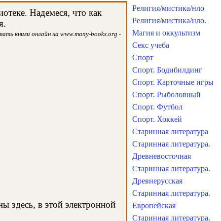
Религия/мистика/нло
отеке. Надемеся, что как
Религия/мистика/нло.
я.
Магия и оккультизм
ать книги онлайн на www.many-books.org -
Секс учеба
Спорт
Спорт. Бодибилдинг
Спорт. Карточные игры
Спорт. Рыболовный
Спорт. Футбол
Спорт. Хоккей
Старинная литература
Старинная литература.
Древневосточная
Старинная литература.
Древнерусская
Старинная литература.
ы здесь, в этой электронной
Европейская
Старинная литература.