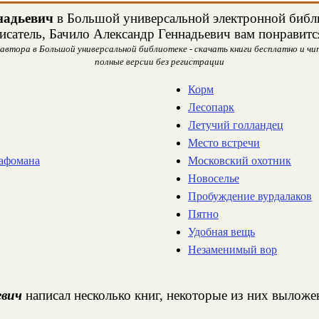
надьевич
в Большой универсальной электронной библи
исатель, Бачило Александр Геннадьевич вам понравитс
 автора в Большой универсальной библиотеке - скачать книги бесплатно и чит
полные версии без регистрации
Корм
Леcопарк
Летучий голландец
Место встречи
рафомана
Московский охотник
Новоселье
Пробуждение вурдалаков
Пятно
Удобная вещь
Незаменимый вор
евич
написал несколько книг, некоторые из них выложен