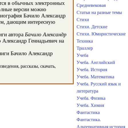
ятся в обычных электронных
Средневековая
олные версии можно
Статьи на разные темы
 биография Бачило Александр
Стихи
сом, дающим интересную
Стихи. Детские
иги автора
Бачило Александр
Стихи. Юмористические
о Александр Геннадьевич на
Техника
Триллер
книги Бачило Александр
Учеба
Учеба. Английский
ведения, рассказы, скачать,
Учеба. История
Учеба. Математика
Учеба. Русский язык и
литература
Учеба. Физика
Учеба. Химия
Фантастика
Фантастика.
Альтернативная история