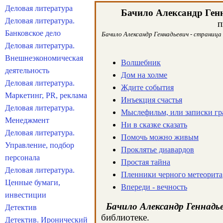
Деловая литература
Бачило Александр Ген
Деловая литература.
п
Банковское дело
Бачило Александр Геннадьевич - страница
Деловая литература.
Внешнеэкономическая
Волшебник
деятельность
Дом на холме
Деловая литература.
Ждите события
Маркетинг, PR, реклама
Инъекция счастья
Деловая литература.
Мыслефильм, или записки г
Менеджмент
Ни в сказке сказать
Деловая литература.
Помочь можно живым
Управление, подбор
Проклятье диавардов
персонала
Простая тайна
Деловая литература.
Пленники черного метеорита
Ценные бумаги,
Впеpеди - вечность
инвестиции
Бачило Александр Геннадь
Детектив
библиотеке.
Детектив. Иронический