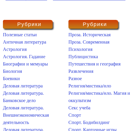
Рубрики
Рубрики
Полезные статьи
Проза. Историческая
Античная литература
Проза. Современная
Астрология
Психология
Астрология. Гадание
Публицистика
Биографии и мемуары
Путешествия и география
Биология
Развлечения
Боевики
Разное
Деловая литература
Религия/мистика/нло
Деловая литература.
Религия/мистика/нло. Магия и
Банковское дело
оккультизм
Деловая литература.
Секс учеба
Внешнеэкономическая
Спорт
деятельность
Спорт. Бодибилдинг
Деловая литература.
Спорт. Карточные игры