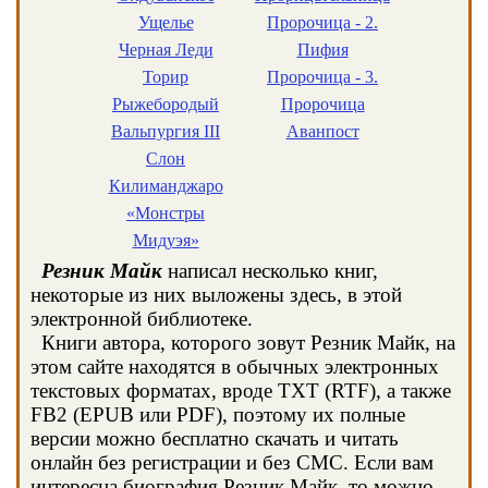
Ущелье
Пророчица - 2.
Черная Леди
Пифия
Торир
Пророчица - 3.
Рыжебородый
Пророчица
Вальпургия III
Аванпост
Слон
Килиманджаро
«Монстры
Мидуэя»
Резник Майк
написал несколько книг,
некоторые из них выложены здесь, в этой
электронной библиотеке.
Книги автора, которого зовут Резник Майк, на
этом сайте находятся в обычных электронных
текстовых форматах, вроде TXT (RTF), а также
FB2 (EPUB или PDF), поэтому их полные
версии можно бесплатно скачать и читать
онлайн без регистрации и без СМС. Если вам
интересна биография Резник Майк, то можно