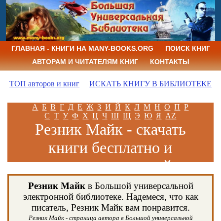
ГЛАВНАЯ - КНИГИ НА MANY-BOOKS.ORG
ПОИСК КНИГ
АВТОРАМ И ЧИТАТЕЛЯМ КНИГ
КОНТАКТЫ
ТОП авторов и книг
ИСКАТЬ КНИГУ В БИБЛИОТЕКЕ
А
Б
В
Г
Д
Е
Ж
З
И
Й
К
Л
М
Н
О
П
Р
С
Т
У
Ф
Х
Ц
Ч
Ш
Щ
Э
Ю
Я
AZ
Резник Майк - скачать
книги бесплатно и
читать книги онлайн
Резник Майк
в Большой универсальной
электронной библиотеке. Надемеся, что как
писатель, Резник Майк вам понравится.
Резник Майк - страница автора в Большой универсальной