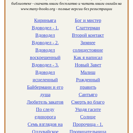
библиотеке - скачать книги бесплатно и читать книги онлайн на
www.many-books.org - полные версии без регистрации
Кириньяга
Бог и мистер
Вдоводел - 1.
Слаттерман
Вдоводел
Второй контакт
Вдоводел - 2.
Зимнее
Вдоводел
солнцестояние
воскрешенный
Как я написал
Вдоводел - 3.
Новый Завет
Вдоводел
Малиш
исцеленный
Рожденный
Байберманн и его
править
душа
Сантьяго
Любитель закатов
Смерть во благо
По следу
Уходя гасите
единорога
Солнце
Семь взглядов на
Пророчица - 1.
Олдувайское
Прорицательница