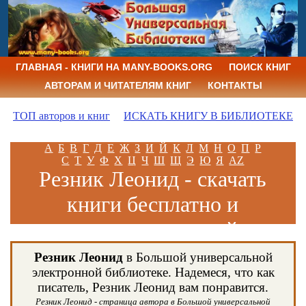
ГЛАВНАЯ - КНИГИ НА MANY-BOOKS.ORG
ПОИСК КНИГ
АВТОРАМ И ЧИТАТЕЛЯМ КНИГ
КОНТАКТЫ
ТОП авторов и книг
ИСКАТЬ КНИГУ В БИБЛИОТЕКЕ
А
Б
В
Г
Д
Е
Ж
З
И
Й
К
Л
М
Н
О
П
Р
С
Т
У
Ф
Х
Ц
Ч
Ш
Щ
Э
Ю
Я
AZ
Резник Леонид - скачать
книги бесплатно и
читать книги онлайн
Резник Леонид
в Большой универсальной
электронной библиотеке. Надемеся, что как
писатель, Резник Леонид вам понравится.
Резник Леонид - страница автора в Большой универсальной