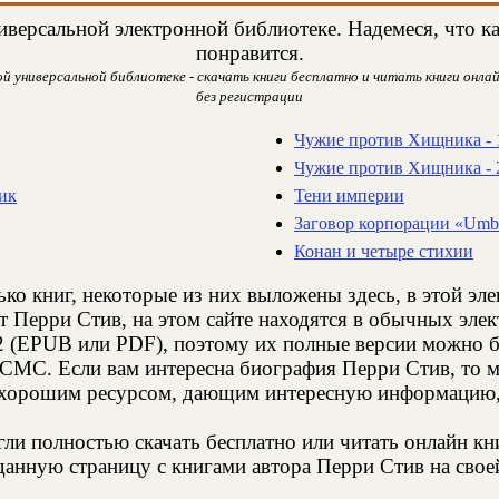
версальной электронной библиотеке. Надемеся, что ка
понравится.
 универсальной библиотеке - скачать книги бесплатно и читать книги онлай
без регистрации
Чужие против Хищника - 
Чужие против Хищника - 
ик
Тени империи
Заговор корпорации «Umbr
Конан и четыре стихии
ько книг, некоторые из них выложены здесь, в этой эл
т Перри Стив, на этом сайте находятся в обычных эле
2 (EPUB или PDF), поэтому их полные версии можно бе
з СМС. Если вам интересна биография Перри Стив, то м
 хорошим ресурсом, дающим интересную информацию, 
и полностью скачать бесплатно или читать онлайн кн
анную страницу с книгами автора Перри Стив на своей