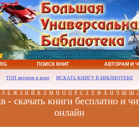
ORG
ПОИСК КНИГ
АВТОРАМ И 
ТОП авторов и книг
ИСКАТЬ КНИГУ В БИБЛИОТЕКЕ
Д
Е
Ж
З
И
Й
К
Л
М
Н
О
П
Р
С
Т
У
Ф
Х
Ц
Ч
Ш
Щ
в - скачать книги бесплатно и чи
онлайн