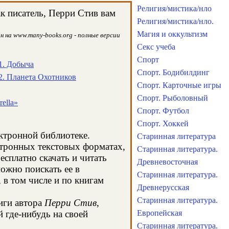
Религия/мистика/нло
к писатель, Перри Стив вам
Религия/мистика/нло.
Магия и оккультизм
н на www.many-books.org - полные версии
Секс учеба
Спорт
1. Добыча
Спорт. Бодибилдинг
2. Планета Охотников
Спорт. Карточные игры
Спорт. Рыболовный
ella»
Спорт. Футбол
Спорт. Хоккей
ектронной библиотеке.
Старинная литература
ктронных текстовых форматах,
Старинная литература.
сплатно скачать и читать
Древневосточная
ожно поискать ее в
Старинная литература.
в том числе и по книгам
Древнерусская
Старинная литература.
иги автора
Перри Стив
,
 где-нибудь на своей
Европейская
Старинная литература.