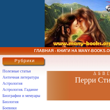
ГЛАВНАЯ - КНИГИ НА MANY-BOOKS.
Рубрики
Полезные статьи
А
Б
В
Г
Античная литература
Перри Сти
Астрология
Астрология. Гадание
Биографии и мемуары
Биология
Боевики