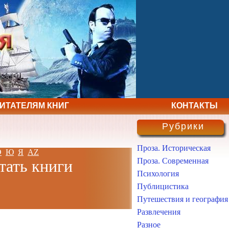
ЧИТАТЕЛЯМ КНИГ
КОНТАКТЫ
Рубрики
Проза. Историческая
Э
Ю
Я
AZ
Проза. Современная
тать книги
Психология
Публицистика
Путешествия и география
Развлечения
Разное