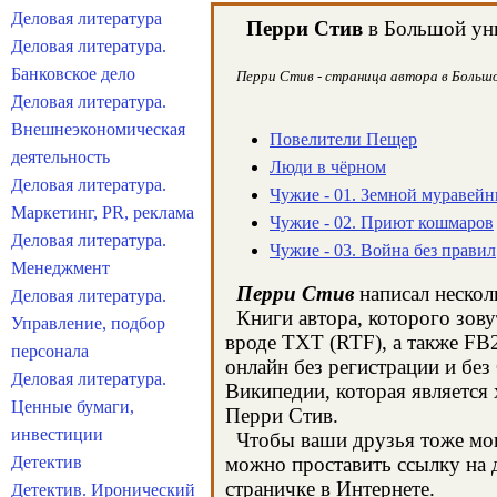
Деловая литература
Перри Стив
в Большой уни
Деловая литература.
Банковское дело
Перри Стив - страница автора в Большой
Деловая литература.
Внешнеэкономическая
Повелители Пещер
деятельность
Люди в чёрном
Деловая литература.
Чужие - 01. Земной муравейн
Маркетинг, PR, реклама
Чужие - 02. Приют кошмаров
Деловая литература.
Чужие - 03. Война без правил
Менеджмент
Перри Стив
написал нескол
Деловая литература.
Книги автора, которого зову
Управление, подбор
вроде TXT (RTF), а также FB
персонала
онлайн без регистрации и бе
Деловая литература.
Википедии, которая является
Ценные бумаги,
Перри Стив.
инвестиции
Чтобы ваши друзья тоже могл
Детектив
можно проставить ссылку на д
страничке в Интернете.
Детектив. Иронический