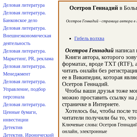
Деловая литература
Осетров Геннадий
в Больш
Деловая литература.
Банковское дело
Осетров Геннадий - страница автора в 
Деловая литература.
Внешнеэкономическая
Гибель волхва
деятельность
Осетров Геннадий
написал 
Деловая литература.
Книги автора, которого зову
Маркетинг, PR, реклама
форматах, вроде TXT (RTF), 
Деловая литература.
читать онлайн без регистрац
Менеджмент
ее в Википедии, которая явл
Деловая литература.
Осетров Геннадий.
Управление, подбор
Чтобы ваши друзья тоже могл
персонала
можно проставить ссылку на д
страничке в Интернете.
Деловая литература.
Хотелось бы, чтобы после тог
Ценные бумаги,
читатели получили бы то, что
инвестиции
Ключевые слова: Осетров Геннадий, 
Детектив
онлайн, электронные
Детектив. Иронический