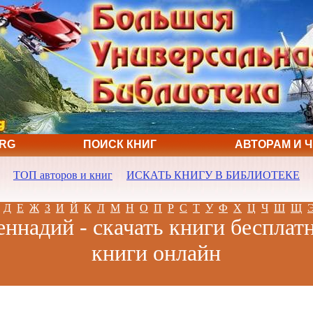
ORG
ПОИСК КНИГ
АВТОРАМ И 
ТОП авторов и книг
ИСКАТЬ КНИГУ В БИБЛИОТЕКЕ
Д
Е
Ж
З
И
Й
К
Л
М
Н
О
П
Р
С
Т
У
Ф
Х
Ц
Ч
Ш
Щ
еннадий - скачать книги бесплатн
книги онлайн