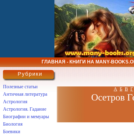
ГЛАВНАЯ - КНИГИ НА MANY-BOOKS.
Рубрики
Полезные статьи
А
Б
В
Г
Античная литература
Осетров Г
Астрология
Астрология. Гадание
Биографии и мемуары
Биология
Боевики