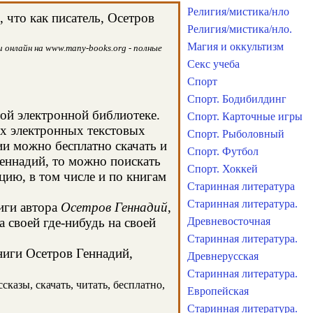
Религия/мистика/нло
 что как писатель, Осетров
Религия/мистика/нло.
Магия и оккультизм
 онлайн на www.many-books.org - полные
Секс учеба
Спорт
Спорт. Бодибилдинг
той электронной библиотеке.
Спорт. Карточные игры
ых электронных текстовых
Спорт. Рыболовный
и можно бесплатно скачать и
Спорт. Футбол
Геннадий, то можно поискать
Спорт. Хоккей
ию, в том числе и по книгам
Старинная литература
Старинная литература.
иги автора
Осетров Геннадий
,
 своей где-нибудь на своей
Древневосточная
Старинная литература.
ниги Осетров Геннадий,
Древнерусская
Старинная литература.
казы, скачать, читать, бесплатно,
Европейская
Старинная литература.