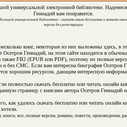
ой универсальной электронной библиотеке. Надемеся,
Геннадий вам понравится.
Большой универсальной библиотеке - скачать книги бесплатно и читать книги
версии без регистрации
несколько книг, некоторые из них выложены здесь, в э
т Осетров Геннадий, на этом сайте находятся в обычн
а также FB2 (EPUB или PDF), поэтому их полные верси
ии и без СМС. Если вам интересна биография Осетров 
яется хорошим ресурсом, дающим интересную информац
и полностью скачать бесплатно или читать онлайн кн
анную страницу с книгами автора Осетров Геннадий на
о, как удалось скачать бесплатно или читать онлайн к
 хотели.
книги, все, полные версии, романы, повести, произведения, расс