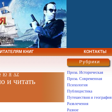
ЧИТАТЕЛЯМ КНИГ
КОНТАКТЫ
Рубрики
Проза. Историческая
Э
Ю
Я
AZ
Проза. Современная
о и читать
Психология
Публицистика
Путешествия и география
Развлечения
Разное