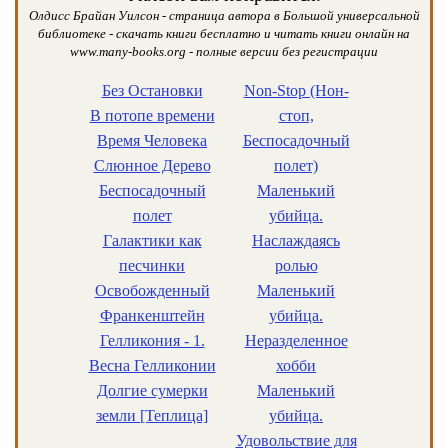
Олдисс Брайан Уилсон - страница автора в Большой универсальной
библиотеке - скачать книги бесплатно и читать книги онлайн на
www.many-books.org - полные версии без регистрации
Без Остановки
Non-Stop (Нон-
В потопе времени
стоп,
Время Человека
Беспосадочный
Слюнное Дерево
полет)
Беспосадочный
Маленький
полет
убийца.
Галактики как
Наслаждаясь
песчинки
ролью
Освобожденный
Маленький
Франкенштейн
убийца.
Гелликония - 1.
Неразделенное
Весна Гелликонии
хобби
Долгие сумерки
Маленький
земли [Теплица]
убийца.
Удовольствие для