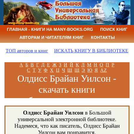
ГЛАВНАЯ - КНИГИ НА MANY-BOOKS.ORG
ПОИСК КНИГ
АВТОРАМ И ЧИТАТЕЛЯМ КНИГ
КОНТАКТЫ
ТОП авторов и книг
ИСКАТЬ КНИГУ В БИБЛИОТЕКЕ
А
Б
В
Г
Д
Е
Ж
З
И
Й
К
Л
М
Н
О
П
Р
С
Т
У
Ф
Х
Ц
Ч
Ш
Щ
Э
Ю
Я
AZ
Олдисс Брайан Уилсон -
скачать книги
бесплатно и читать
книги онлайн
Олдисс Брайан Уилсон
в Большой
универсальной электронной библиотеке.
Надемеся, что как писатель, Олдисс Брайан
Уилсон вам понравится.