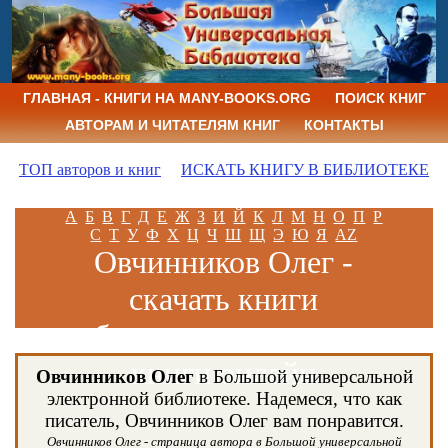
ГЛАВНАЯ - КНИГИ НА MANY-BOOKS.ORG
ПОИСК КНИГ
АВТОРАМ И ЧИТАТЕЛЯМ КНИГ
КОНТАКТЫ
ТОП авторов и книг
ИСКАТЬ КНИГУ В БИБЛИОТЕКЕ
А
Б
В
Г
Д
Е
Ж
З
И
Й
К
Л
М
Н
О
П
Р
С
Т
У
Ф
Х
Ц
Ч
Ш
Щ
Э
Ю
Я
AZ
Овчинников Олег -
скачать книги
бесплатно и читать
книги онлайн
Овчинников Олег
в Большой универсальной
электронной библиотеке. Надемеся, что как
писатель, Овчинников Олег вам понравится.
Овчинников Олег - страница автора в Большой универсальной