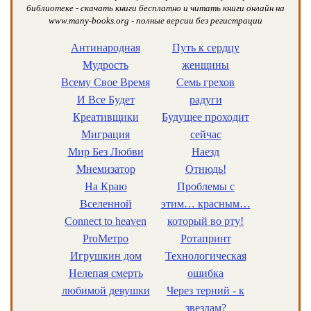
библиотеке - скачать книги бесплатно и читать книги онлайн на
www.many-books.org - полные версии без регистрации
Антинародная
Путь к сердцу
Мудрость
женщины
Всему Свое Время
Семь грехов
И Все Будет
радуги
Креативщики
Будущее проходит
Миграция
сейчас
Мир Без Любви
Наезд
Мнемизатор
Отнюдь!
На Краю
Проблемы с
Вселенной
этим… красным…
Connect to heaven
который во рту!
ProМетро
Ротапринт
Игрушкин дом
Технологическая
Нелепая смерть
ошибка
любимой девушки
Через терний - к
звездам?