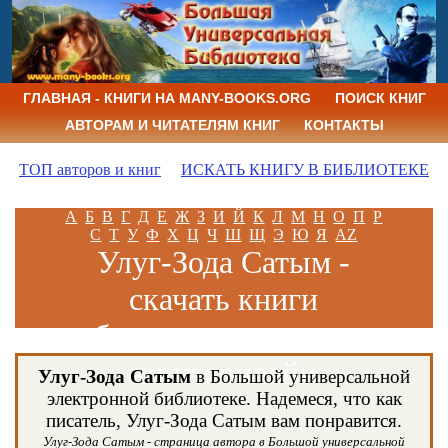
ГЛАВНАЯ - КНИГИ НА MANY-BOOKS.ORG
ПОИСК КНИГ
АВТОРАМ И ЧИТАТЕЛЯМ КНИГ
КОНТАКТЫ
ТОП авторов и книг
ИСКАТЬ КНИГУ В БИБЛИОТЕКЕ
А
Б
В
Г
Д
Е
Ж
З
И
Й
К
Л
М
Н
О
П
Р
С
Т
У
Ф
Х
Ц
Ч
Ш
Щ
Э
Ю
Я
AZ
Улуг-Зода Сатым -
скачать книги
бесплатно и читать
книги онлайн
Улуг-Зода Сатым
в Большой универсальной
электронной библиотеке. Надемеся, что как
писатель, Улуг-Зода Сатым вам понравится.
Улуг-Зода Сатым - страница автора в Большой универсальной