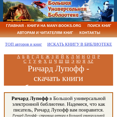
ГЛАВНАЯ - КНИГИ НА MANY-BOOKS.ORG
ПОИСК КНИГ
АВТОРАМ И ЧИТАТЕЛЯМ КНИГ
КОНТАКТЫ
ТОП авторов и книг
ИСКАТЬ КНИГУ В БИБЛИОТЕКЕ
А
Б
В
Г
Д
Е
Ж
З
И
Й
К
Л
М
Н
О
П
Р
С
Т
У
Ф
Х
Ц
Ч
Ш
Щ
Э
Ю
Я
AZ
Ричард Лупофф -
скачать книги
бесплатно и читать
книги онлайн
Ричард Лупофф
в Большой универсальной
электронной библиотеке. Надемеся, что как
писатель, Ричард Лупофф вам понравится.
Ричард Лупофф - страница автора в Большой универсальной