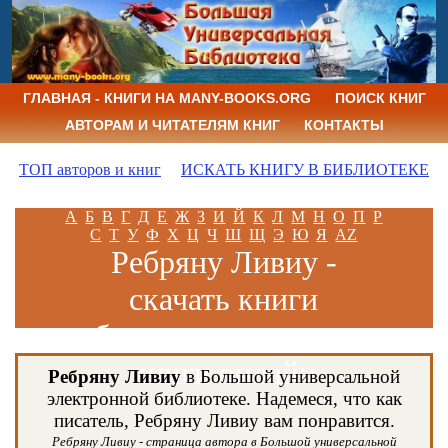
ГЛАВНАЯ - КНИГИ НА MANY-BOOKS.ORG
ПОИСК КНИГ
АВТОРАМ И ЧИТАТЕЛЯМ КНИГ
КОНТАКТЫ
ТОП авторов и книг
ИСКАТЬ КНИГУ В БИБЛИОТЕКЕ
А
Б
В
Г
Д
Е
Ж
З
И
Й
К
Л
М
Н
О
П
Р
С
Т
У
Ф
Х
Ц
Ч
Ш
Щ
Э
Ю
Я
AZ
Ребряну Ливиу -
скачать книги
бесплатно и читать
книги онлайн
Ребряну Ливиу
в Большой универсальной
электронной библиотеке. Надемеся, что как
писатель, Ребряну Ливиу вам понравится.
Ребряну Ливиу - страница автора в Большой универсальной