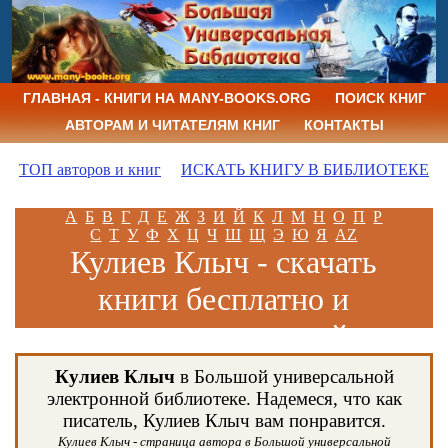
ГЛАВНАЯ - КНИГИ НА MANY-BOOKS.ORG
ПОИСК КНИГ
АВТОРАМ И ЧИТАТЕЛЯМ КНИГ
КОНТАКТЫ
ТОП авторов и книг
ИСКАТЬ КНИГУ В БИБЛИОТЕКЕ
А
Б
В
Г
Д
Е
Ж
З
И
Й
К
Л
М
Н
О
П
Р
С
Т
У
Ф
Х
Ц
Ч
Ш
Щ
Э
Ю
Я
AZ
Кулиев Клыч - скачать
книги бесплатно и
читать книги онлайн
Кулиев Клыч
в Большой универсальной
электронной библиотеке. Надемеся, что как
писатель, Кулиев Клыч вам понравится.
Кулиев Клыч - страница автора в Большой универсальной