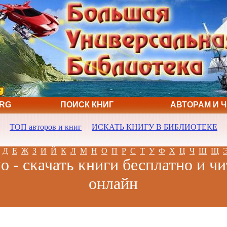
ORG
ПОИСК КНИГ
АВТОРАМ И 
ТОП авторов и книг
ИСКАТЬ КНИГУ В БИБЛИОТЕКЕ
Д
Е
Ж
З
И
Й
К
Л
М
Н
О
П
Р
С
Т
У
Ф
Х
Ц
Ч
Ш
Щ
о - скачать книги бесплатно и чи
онлайн