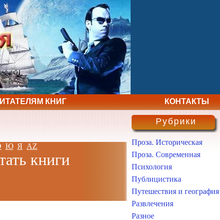
ЧИТАТЕЛЯМ КНИГ
КОНТАКТЫ
Рубрики
Проза. Историческая
Э
Ю
Я
AZ
Проза. Современная
тать книги
Психология
Публицистика
Путешествия и география
Развлечения
Разное