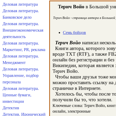
Деловая литература
Терич Войо
в Большой уни
Деловая литература.
Банковское дело
Терич Войо - страница автора в Большой 
Деловая литература.
Внешнеэкономическая
Семь бойцов
деятельность
Терич Войо
написал несколь
Деловая литература.
Книги автора, которого зову
Маркетинг, PR, реклама
вроде TXT (RTF), а также FB
Деловая литература.
онлайн без регистрации и бе
Менеджмент
Википедии, которая является
Деловая литература.
Терич Войо.
Управление, подбор
Чтобы ваши друзья тоже могл
персонала
можно проставить ссылку на д
страничке в Интернете.
Деловая литература.
Хотелось бы, чтобы после тог
Ценные бумаги,
получили бы то, что хотели.
инвестиции
Ключевые слова: Терич Войо, книги,
Детектив
онлайн, электронные
Детектив. Иронический