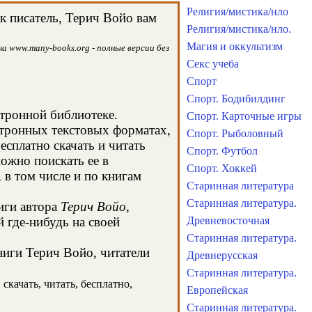
Религия/мистика/нло
к писатель, Терич Войо вам
Религия/мистика/нло.
Магия и оккультизм
а www.many-books.org - полные версии без
Секс учеба
Спорт
Спорт. Бодибилдинг
ктронной библиотеке.
Спорт. Карточные игры
ктронных текстовых форматах,
Спорт. Рыболовный
сплатно скачать и читать
Спорт. Футбол
ожно поискать ее в
Спорт. Хоккей
в том числе и по книгам
Старинная литература
Старинная литература.
иги автора
Терич Войо
,
 где-нибудь на своей
Древневосточная
Старинная литература.
ниги Терич Войо, читатели
Древнерусская
Старинная литература.
скачать, читать, бесплатно,
Европейская
Старинная литература.