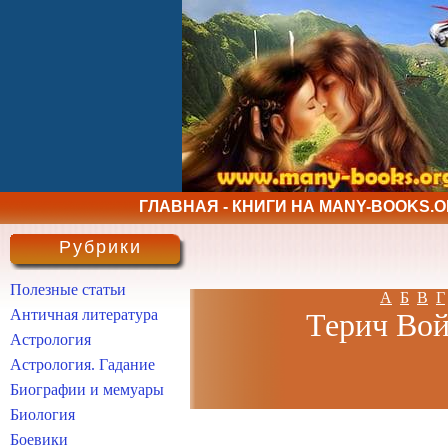
ГЛАВНАЯ - КНИГИ НА MANY-BOOKS.
Рубрики
Полезные статьи
А
Б
В
Г
Античная литература
Терич Вой
Астрология
Астрология. Гадание
Биографии и мемуары
Биология
Боевики