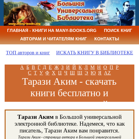
ГЛАВНАЯ - КНИГИ НА MANY-BOOKS.ORG
ПОИСК КНИГ
АВТОРАМ И ЧИТАТЕЛЯМ КНИГ
КОНТАКТЫ
ТОП авторов и книг
ИСКАТЬ КНИГУ В БИБЛИОТЕКЕ
А
Б
В
Г
Д
Е
Ж
З
И
Й
К
Л
М
Н
О
П
Р
С
Т
У
Ф
Х
Ц
Ч
Ш
Щ
Э
Ю
Я
AZ
Тарази Аким - скачать
книги бесплатно и
читать книги онлайн
Тарази Аким
в Большой универсальной
электронной библиотеке. Надемеся, что как
писатель, Тарази Аким вам понравится.
Тарази Аким - страница автора в Большой универсальной