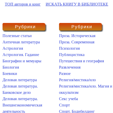
ТОП авторов и книг
ИСКАТЬ КНИГУ В БИБЛИОТЕКЕ
Рубрики
Рубрики
Полезные статьи
Проза. Историческая
Античная литература
Проза. Современная
Астрология
Психология
Астрология. Гадание
Публицистика
Биографии и мемуары
Путешествия и география
Биология
Развлечения
Боевики
Разное
Деловая литература
Религия/мистика/нло
Деловая литература.
Религия/мистика/нло. Магия и
Банковское дело
оккультизм
Деловая литература.
Секс учеба
Внешнеэкономическая
Спорт
деятельность
Спорт. Бодибилдинг