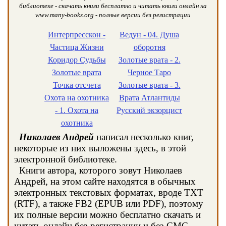
библиотеке - скачать книги бесплатно и читать книги онлайн на
www.many-books.org - полные версии без регистрации
Интерпресскон -
Ведун - 04. Душа
Частица Жизни
оборотня
Коридор Судьбы
Золотые врата - 2.
Золотые врата
Черное Таро
Точка отсчета
Золотые врата - 3.
Охота на охотника
Врата Атлантиды
- 1. Охота на
Русский экзорцист
охотника
Николаев Андрей
написал несколько книг,
некоторые из них выложены здесь, в этой
электронной библиотеке.
Книги автора, которого зовут Николаев
Андрей, на этом сайте находятся в обычных
электронных текстовых форматах, вроде TXT
(RTF), а также FB2 (EPUB или PDF), поэтому
их полные версии можно бесплатно скачать и
читать онлайн без регистрации и без СМС.