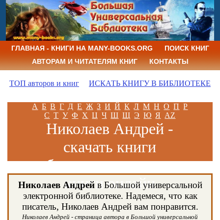
ГЛАВНАЯ - КНИГИ НА MANY-BOOKS.ORG
ПОИСК КНИГ
АВТОРАМ И ЧИТАТЕЛЯМ КНИГ
КОНТАКТЫ
ТОП авторов и книг
ИСКАТЬ КНИГУ В БИБЛИОТЕКЕ
А
Б
В
Г
Д
Е
Ж
З
И
Й
К
Л
М
Н
О
П
Р
С
Т
У
Ф
Х
Ц
Ч
Ш
Щ
Э
Ю
Я
AZ
Николаев Андрей -
скачать книги
бесплатно и читать
книги онлайн
Николаев Андрей
в Большой универсальной
электронной библиотеке. Надемеся, что как
писатель, Николаев Андрей вам понравится.
Николаев Андрей - страница автора в Большой универсальной