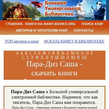
ГЛАВНАЯ - КНИГИ НА MANY-BOOKS.ORG
ПОИСК КНИГ
АВТОРАМ И ЧИТАТЕЛЯМ КНИГ
КОНТАКТЫ
ТОП авторов и книг
ИСКАТЬ КНИГУ В БИБЛИОТЕКЕ
А
Б
В
Г
Д
Е
Ж
З
И
Й
К
Л
М
Н
О
П
Р
С
Т
У
Ф
Х
Ц
Ч
Ш
Щ
Э
Ю
Я
AZ
Пара-Диз Саша -
скачать книги
бесплатно и читать
книги онлайн
Пара-Диз Саша
в Большой универсальной
электронной библиотеке. Надемеся, что как
писатель, Пара-Диз Саша вам понравится.
Пара-Диз Саша - страница автора в Большой универсальной