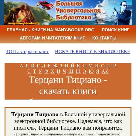
ГЛАВНАЯ - КНИГИ НА MANY-BOOKS.ORG
ПОИСК КНИГ
АВТОРАМ И ЧИТАТЕЛЯМ КНИГ
КОНТАКТЫ
ТОП авторов и книг
ИСКАТЬ КНИГУ В БИБЛИОТЕКЕ
А
Б
В
Г
Д
Е
Ж
З
И
Й
К
Л
М
Н
О
П
Р
С
Т
У
Ф
Х
Ц
Ч
Ш
Щ
Э
Ю
Я
AZ
Терцани Тициано -
скачать книги
бесплатно и читать
книги онлайн
Терцани Тициано
в Большой универсальной
электронной библиотеке. Надемеся, что как
писатель, Терцани Тициано вам понравится.
Терцани Тициано - страница автора в Большой универсальной