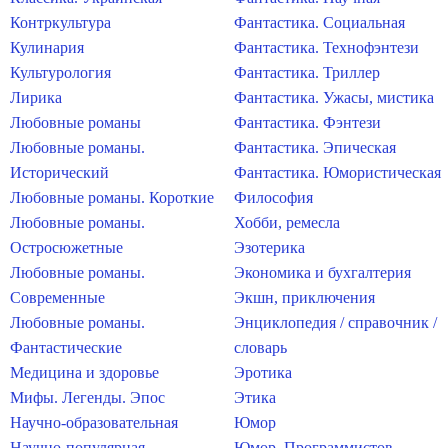
Контркультура
Фантастика. Социальная
Кулинария
Фантастика. Технофэнтези
Культурология
Фантастика. Триллер
Лирика
Фантастика. Ужасы, мистика
Любовные романы
Фантастика. Фэнтези
Любовные романы.
Фантастика. Эпическая
Исторический
Фантастика. Юмористическая
Любовные романы. Короткие
Философия
Любовные романы.
Хобби, ремесла
Остросюжетные
Эзотерика
Любовные романы.
Экономика и бухгалтерия
Современные
Экшн, приключения
Любовные романы.
Энциклопедия / справочник /
Фантастические
словарь
Медицина и здоровье
Эротика
Мифы. Легенды. Эпос
Этика
Научно-образовательная
Юмор
Научно-популярная
Юмор. Программистов