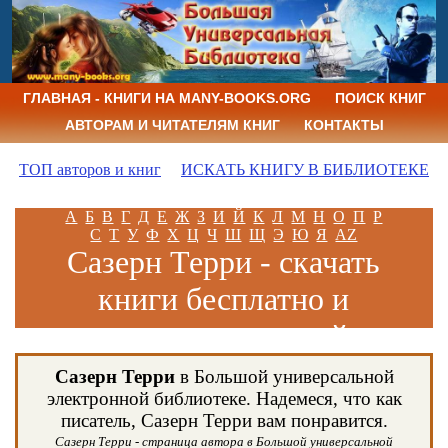
ГЛАВНАЯ - КНИГИ НА MANY-BOOKS.ORG
ПОИСК КНИГ
АВТОРАМ И ЧИТАТЕЛЯМ КНИГ
КОНТАКТЫ
ТОП авторов и книг
ИСКАТЬ КНИГУ В БИБЛИОТЕКЕ
А
Б
В
Г
Д
Е
Ж
З
И
Й
К
Л
М
Н
О
П
Р
С
Т
У
Ф
Х
Ц
Ч
Ш
Щ
Э
Ю
Я
AZ
Сазерн Терри - скачать
книги бесплатно и
читать книги онлайн
Сазерн Терри
в Большой универсальной
электронной библиотеке. Надемеся, что как
писатель, Сазерн Терри вам понравится.
Сазерн Терри - страница автора в Большой универсальной