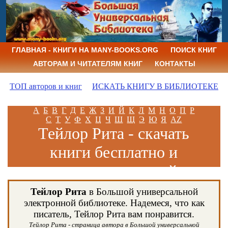
ГЛАВНАЯ - КНИГИ НА MANY-BOOKS.ORG
ПОИСК КНИГ
АВТОРАМ И ЧИТАТЕЛЯМ КНИГ
КОНТАКТЫ
ТОП авторов и книг
ИСКАТЬ КНИГУ В БИБЛИОТЕКЕ
А
Б
В
Г
Д
Е
Ж
З
И
Й
К
Л
М
Н
О
П
Р
С
Т
У
Ф
Х
Ц
Ч
Ш
Щ
Э
Ю
Я
AZ
Тейлор Рита - скачать
книги бесплатно и
читать книги онлайн
Тейлор Рита
в Большой универсальной
электронной библиотеке. Надемеся, что как
писатель, Тейлор Рита вам понравится.
Тейлор Рита - страница автора в Большой универсальной