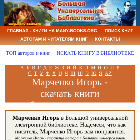
ГЛАВНАЯ - КНИГИ НА MANY-BOOKS.ORG
ПОИСК КНИГ
АВТОРАМ И ЧИТАТЕЛЯМ КНИГ
КОНТАКТЫ
ТОП авторов и книг
ИСКАТЬ КНИГУ В БИБЛИОТЕКЕ
А
Б
В
Г
Д
Е
Ж
З
И
Й
К
Л
М
Н
О
П
Р
С
Т
У
Ф
Х
Ц
Ч
Ш
Щ
Э
Ю
Я
AZ
Марченко Игорь -
скачать книги
бесплатно и читать
книги онлайн
Марченко Игорь
в Большой универсальной
электронной библиотеке. Надемеся, что как
писатель, Марченко Игорь вам понравится.
Марченко Игорь - страница автора в Большой универсальной