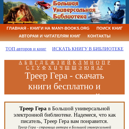
ГЛАВНАЯ - КНИГИ НА MANY-BOOKS.ORG
ПОИСК КНИГ
АВТОРАМ И ЧИТАТЕЛЯМ КНИГ
КОНТАКТЫ
ТОП авторов и книг
ИСКАТЬ КНИГУ В БИБЛИОТЕКЕ
А
Б
В
Г
Д
Е
Ж
З
И
Й
К
Л
М
Н
О
П
Р
С
Т
У
Ф
Х
Ц
Ч
Ш
Щ
Э
Ю
Я
AZ
Треер Гера - скачать
книги бесплатно и
читать книги онлайн
Треер Гера
в Большой универсальной
электронной библиотеке. Надемеся, что как
писатель, Треер Гера вам понравится.
Треер Гера - страница автора в Большой универсальной