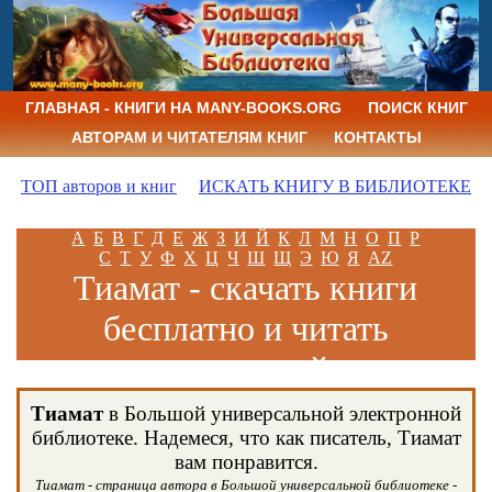
ГЛАВНАЯ - КНИГИ НА MANY-BOOKS.ORG
ПОИСК КНИГ
АВТОРАМ И ЧИТАТЕЛЯМ КНИГ
КОНТАКТЫ
ТОП авторов и книг
ИСКАТЬ КНИГУ В БИБЛИОТЕКЕ
А
Б
В
Г
Д
Е
Ж
З
И
Й
К
Л
М
Н
О
П
Р
С
Т
У
Ф
Х
Ц
Ч
Ш
Щ
Э
Ю
Я
AZ
Тиамат - скачать книги
бесплатно и читать
книги онлайн
Тиамат
в Большой универсальной электронной
библиотеке. Надемеся, что как писатель, Тиамат
вам понравится.
Тиамат - страница автора в Большой универсальной библиотеке -