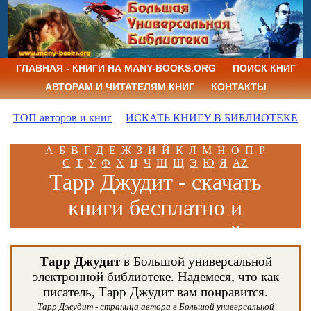
ГЛАВНАЯ - КНИГИ НА MANY-BOOKS.ORG
ПОИСК КНИГ
АВТОРАМ И ЧИТАТЕЛЯМ КНИГ
КОНТАКТЫ
ТОП авторов и книг
ИСКАТЬ КНИГУ В БИБЛИОТЕКЕ
А
Б
В
Г
Д
Е
Ж
З
И
Й
К
Л
М
Н
О
П
Р
С
Т
У
Ф
Х
Ц
Ч
Ш
Щ
Э
Ю
Я
AZ
Тарр Джудит - скачать
книги бесплатно и
читать книги онлайн
Тарр Джудит
в Большой универсальной
электронной библиотеке. Надемеся, что как
писатель, Тарр Джудит вам понравится.
Тарр Джудит - страница автора в Большой универсальной