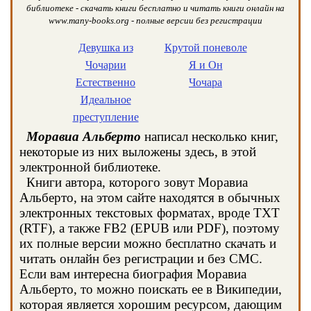
библиотеке - скачать книги бесплатно и читать книги онлайн на
www.many-books.org - полные версии без регистрации
Девушка из
Крутой поневоле
Чочарии
Я и Он
Естественно
Чочара
Идеальное
преступление
Моравиа Альберто
написал несколько книг,
некоторые из них выложены здесь, в этой
электронной библиотеке.
Книги автора, которого зовут Моравиа
Альберто, на этом сайте находятся в обычных
электронных текстовых форматах, вроде TXT
(RTF), а также FB2 (EPUB или PDF), поэтому
их полные версии можно бесплатно скачать и
читать онлайн без регистрации и без СМС.
Если вам интересна биография Моравиа
Альберто, то можно поискать ее в Википедии,
которая является хорошим ресурсом, дающим