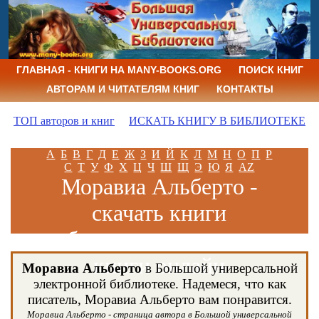
ГЛАВНАЯ - КНИГИ НА MANY-BOOKS.ORG
ПОИСК КНИГ
АВТОРАМ И ЧИТАТЕЛЯМ КНИГ
КОНТАКТЫ
ТОП авторов и книг
ИСКАТЬ КНИГУ В БИБЛИОТЕКЕ
А
Б
В
Г
Д
Е
Ж
З
И
Й
К
Л
М
Н
О
П
Р
С
Т
У
Ф
Х
Ц
Ч
Ш
Щ
Э
Ю
Я
AZ
Моравиа Альберто -
скачать книги
бесплатно и читать
книги онлайн
Моравиа Альберто
в Большой универсальной
электронной библиотеке. Надемеся, что как
писатель, Моравиа Альберто вам понравится.
Моравиа Альберто - страница автора в Большой универсальной