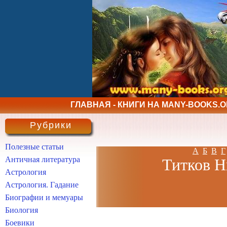
ГЛАВНАЯ - КНИГИ НА MANY-BOOKS.
Рубрики
Полезные статьи
А
Б
В
Г
Античная литература
Титков Н
Астрология
Астрология. Гадание
Биографии и мемуары
Биология
Боевики