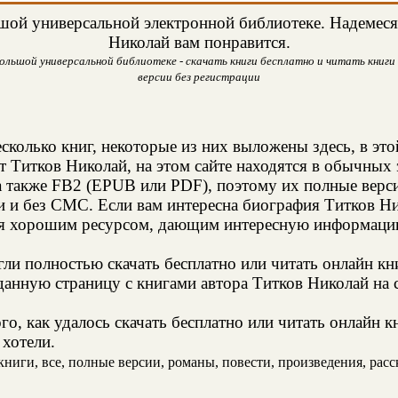
ой универсальной электронной библиотеке. Надемеся, 
Николай вам понравится.
ольшой универсальной библиотеке - скачать книги бесплатно и читать книги 
версии без регистрации
сколько книг, некоторые из них выложены здесь, в это
т Титков Николай, на этом сайте находятся в обычных
а также FB2 (EPUB или PDF), поэтому их полные верси
и и без СМС. Если вам интересна биография Титков Ни
ся хорошим ресурсом, дающим интересную информацию
и полностью скачать бесплатно или читать онлайн кн
анную страницу с книгами автора Титков Николай на с
о, как удалось скачать бесплатно или читать онлайн к
 хотели.
иги, все, полные версии, романы, повести, произведения, расска