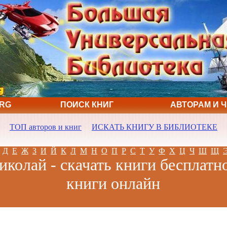
ORG
ПОИСК КНИГ
АВТОРАМ И 
ТОП авторов и книг
ИСКАТЬ КНИГУ В БИБЛИОТЕКЕ
Д
Е
Ж
З
И
Й
К
Л
М
Н
О
П
Р
С
Т
У
Ф
Х
Ц
Ч
Ш
Щ
иколай - скачать книги бесплатно
книги онлайн