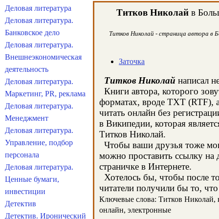
Деловая литература
Титков Николай
в Больш
Деловая литература.
Банковское дело
Титков Николай - страница автора в Б
Деловая литература.
Внешнеэкономическая
Заточка
деятельность
Титков Николай
написал не
Деловая литература.
Книги автора, которого зову
Маркетинг, PR, реклама
форматах, вроде TXT (RTF), 
Деловая литература.
читать онлайн без регистраци
Менеджмент
в Википедии, которая являет
Деловая литература.
Титков Николай.
Управление, подбор
Чтобы ваши друзья тоже могл
персонала
можно проставить ссылку на д
страничке в Интернете.
Деловая литература.
Хотелось бы, чтобы после тог
Ценные бумаги,
читатели получили бы то, что
инвестиции
Ключевые слова: Титков Николай, кн
Детектив
онлайн, электронные
Детектив. Иронический