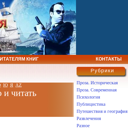
ЧИТАТЕЛЯМ КНИГ
КОНТАКТЫ
Рубрики
Проза. Историческая
Э
Ю
Я
AZ
Проза. Современная
 и читать
Психология
Публицистика
Путешествия и география
Развлечения
Разное