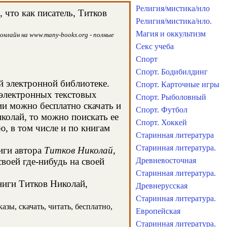
Религия/мистика/нло
что как писатель, Титков
Религия/мистика/нло.
Магия и оккультизм
онлайн на www.many-books.org - полные
Секс учеба
Спорт
Спорт. Бодибилдинг
й электронной библиотеке.
Спорт. Карточные игры
 электронных текстовых
Спорт. Рыболовный
и можно бесплатно скачать и
Спорт. Футбол
колай, то можно поискать ее
Спорт. Хоккей
, в том числе и по книгам
Старинная литература
Старинная литература.
иги автора
Титков Николай
,
воей где-нибудь на своей
Древневосточная
Старинная литература.
ниги Титков Николай,
Древнерусская
Старинная литература.
зы, скачать, читать, бесплатно,
Европейская
Старинная литература.