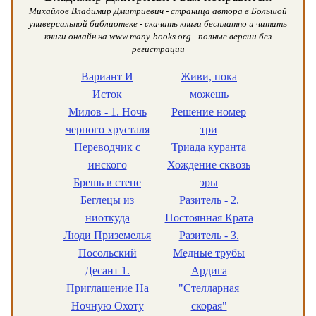
Михайлов Владимир Дмитриевич - страница автора в Большой
универсальной библиотеке - скачать книги бесплатно и читать
книги онлайн на www.many-books.org - полные версии без
регистрации
Вариант И
Живи, пока
Исток
можешь
Милов - 1. Ночь
Решение номер
черного хрусталя
три
Переводчик с
Триада куранта
инского
Хождение сквозь
Брешь в стене
эры
Беглецы из
Разитель - 2.
ниоткуда
Постоянная Крата
Люди Приземелья
Разитель - 3.
Посольский
Медные трубы
Десант 1.
Ардига
Приглашение На
"Стелларная
Ночную Охоту
скорая"