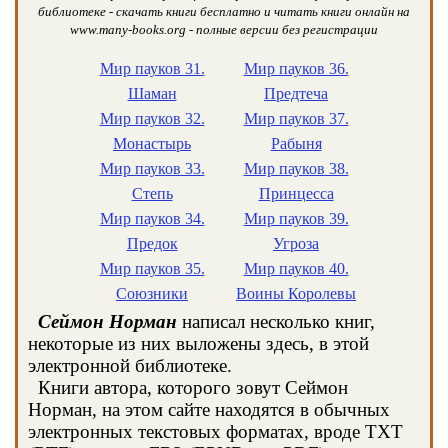
библиотеке - скачать книги бесплатно и читать книги онлайн на
www.many-books.org - полные версии без регистрации
Мир пауков 31.
Мир пауков 36.
Шаман
Предтеча
Мир пауков 32.
Мир пауков 37.
Монастырь
Рабыня
Мир пауков 33.
Мир пауков 38.
Степь
Принцесса
Мир пауков 34.
Мир пауков 39.
Предок
Угроза
Мир пауков 35.
Мир пауков 40.
Союзники
Воины Королевы
Сеймон Норман
написал несколько книг,
некоторые из них выложены здесь, в этой
электронной библиотеке.
Книги автора, которого зовут Сеймон
Норман, на этом сайте находятся в обычных
электронных текстовых форматах, вроде TXT