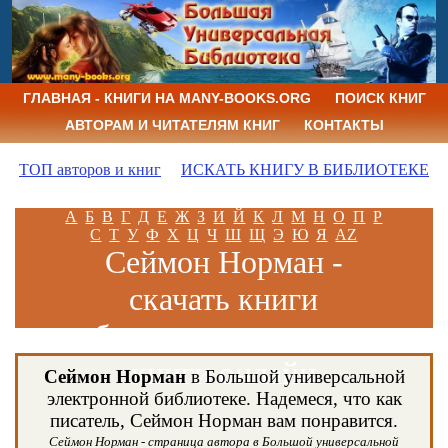
ГЛАВНАЯ - КНИГИ НА MANY-BOOKS.ORG
ПОИСК КНИГ
АВТОРАМ И ЧИТАТЕЛЯМ КНИГ
КОНТАКТЫ
ТОП авторов и книг
ИСКАТЬ КНИГУ В БИБЛИОТЕКЕ
А
Б
В
Г
Д
Е
Ж
З
И
Й
К
Л
М
Н
О
П
Р
С
Т
У
Ф
Х
Ц
Ч
Ш
Щ
Э
Ю
Я
AZ
Сеймон Норман -
скачать книги
бесплатно и читать
книги онлайн
Сеймон Норман
в Большой универсальной
электронной библиотеке. Надемеся, что как
писатель, Сеймон Норман вам понравится.
Сеймон Норман - страница автора в Большой универсальной