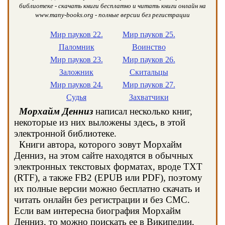
библиотеке - скачать книги бесплатно и читать книги онлайн на
www.many-books.org - полные версии без регистрации
Мир пауков 22.
Мир пауков 25.
Паломник
Воинство
Мир пауков 23.
Мир пауков 26.
Заложник
Скитальцы
Мир пауков 24.
Мир пауков 27.
Судья
Захватчики
Морхайм Денниз
написал несколько книг,
некоторые из них выложены здесь, в этой
электронной библиотеке.
Книги автора, которого зовут Морхайм
Денниз, на этом сайте находятся в обычных
электронных текстовых форматах, вроде TXT
(RTF), а также FB2 (EPUB или PDF), поэтому
их полные версии можно бесплатно скачать и
читать онлайн без регистрации и без СМС.
Если вам интересна биография Морхайм
Денниз, то можно поискать ее в Википедии,