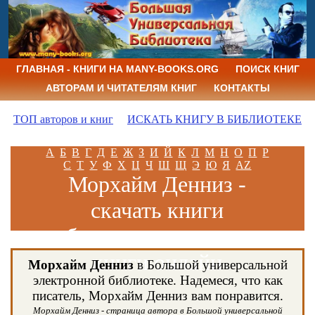
ГЛАВНАЯ - КНИГИ НА MANY-BOOKS.ORG
ПОИСК КНИГ
АВТОРАМ И ЧИТАТЕЛЯМ КНИГ
КОНТАКТЫ
ТОП авторов и книг
ИСКАТЬ КНИГУ В БИБЛИОТЕКЕ
А
Б
В
Г
Д
Е
Ж
З
И
Й
К
Л
М
Н
О
П
Р
С
Т
У
Ф
Х
Ц
Ч
Ш
Щ
Э
Ю
Я
AZ
Морхайм Денниз -
скачать книги
бесплатно и читать
книги онлайн
Морхайм Денниз
в Большой универсальной
электронной библиотеке. Надемеся, что как
писатель, Морхайм Денниз вам понравится.
Морхайм Денниз - страница автора в Большой универсальной