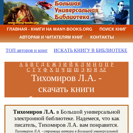
ГЛАВНАЯ - КНИГИ НА MANY-BOOKS.ORG
ПОИСК КНИГ
АВТОРАМ И ЧИТАТЕЛЯМ КНИГ
КОНТАКТЫ
ТОП авторов и книг
ИСКАТЬ КНИГУ В БИБЛИОТЕКЕ
А
Б
В
Г
Д
Е
Ж
З
И
Й
К
Л
М
Н
О
П
Р
С
Т
У
Ф
Х
Ц
Ч
Ш
Щ
Э
Ю
Я
AZ
Тихомиров Л.А. -
скачать книги
бесплатно и читать
книги онлайн
Тихомиров Л.А.
в Большой универсальной
электронной библиотеке. Надемеся, что как
писатель, Тихомиров Л.А. вам понравится.
Тихомиров Л.А. - страница автора в Большой универсальной